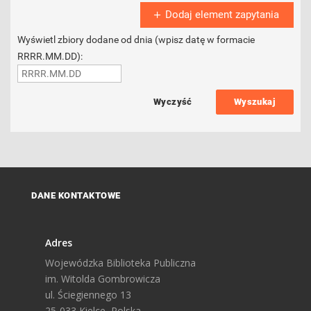
Dodaj element zapytania
Wyświetl zbiory dodane od dnia (wpisz datę w formacie
RRRR.MM.DD):
Wyszukaj
DANE KONTAKTOWE
Adres
Wojewódzka Biblioteka Publiczna
im. Witolda Gombrowicza
ul. Ściegiennego 13
25-033 Kielce, Polska