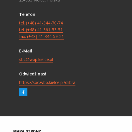
Telefon
tel. (+48) 41-344-70-74
tel. (+48) 41-361-53-51
fax. (+48) 41-344-59-21
E-Mail
sbc@wbp.kielce.pl
Odwiedź nas!
https://sbc.wbp.kielce.pl/dlibra
MAPA STRONY