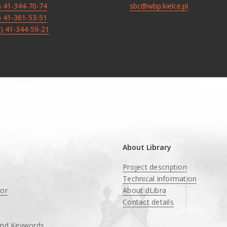
8) 41-344-70-74
sbc@wbp.kielce.pl
8) 41-361-53-51
8) 41-344-59-21
About Library
Project description
Technical information
tor
About dLibra
Contact details
and Keywords