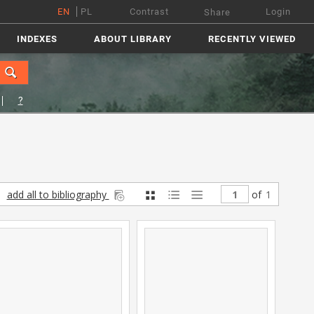
EN
PL
Contrast
Login
Share
INDEXES
ABOUT LIBRARY
RECENTLY VIEWED
?
add all to bibliography
of
1