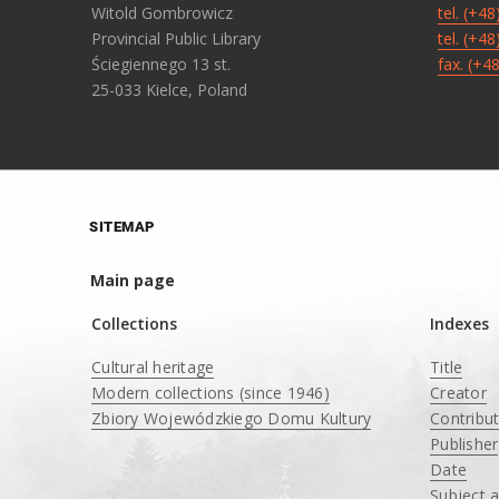
Witold Gombrowicz
tel. (+4
Provincial Public Library
tel. (+4
Ściegiennego 13 st.
fax. (+4
25-033 Kielce, Poland
SITEMAP
Main page
Collections
Indexes
Cultural heritage
Title
Modern collections (since 1946)
Creator
Zbiory Wojewódzkiego Domu Kultury
Contribu
____
Publisher
Date
Subject 