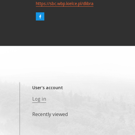
https://sbc.wbp.kielce.pl/dlibra
User's account
Log in
Recently viewed