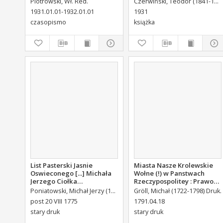
Piotrowski, Wł. Red.
Czerwiński, Teodor (1841-1932).
1931.01.01-1932.01.01
1931
czasopismo
książka
List Pasterski Jasnie
Miasta Nasze Krolewskie
Oswieconego [...] Michała
Wołne (!) w Panstwach
Jerzego Ciołka
Rzeczypospolitey : Prawo
Poniatowskiego Biskupa
uchwalone Dnia 18.
Poniatowski, Michał Jerzy (1736-1794)
Gröll, Michał (1722-1798) Druk.
Płockiego Xiązęcia
kwietnia 1791.
post 20 VIII 1775
1791.04.18
Pułtuskiego [...] Do Oboyga
stary druk
stary druk
Stanu Tak Duchownego,
Jako i Swieckiego Diecezyi