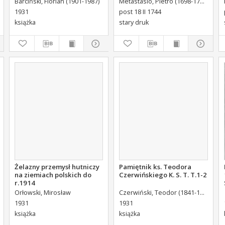
Barciński, Florian (1901-1987)
Metastasio, Pietro (1698-1782)
Port
Brühl Liberi Baronis de
1931
post 18 II 1744
Forste & de Pfoerthen [...]
książka
stary druk
Żelazny przemysł hutniczy
Pamiętnik ks. Teodora
na ziemiach polskich do
Czerwińskiego K. S. T. T.1-2
r.1914
Orłowski, Mirosław
Czerwiński, Teodor (1841-1932).
1931
1931
książka
książka