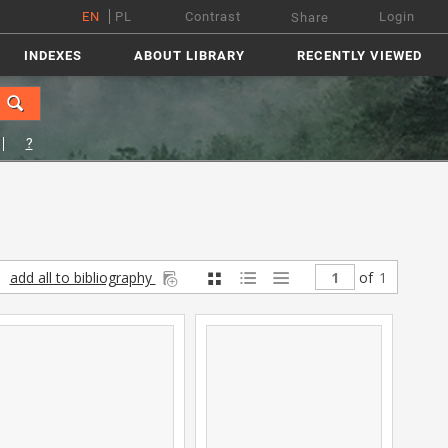
EN
PL
Contrast
Login
Share
INDEXES
ABOUT LIBRARY
RECENTLY VIEWED
?
add all to bibliography
of
1