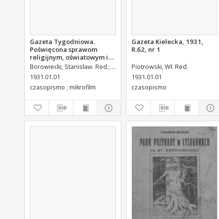
Gazeta Tygodniowa.
Gazeta Kielecka, 1931,
Poświęcona sprawom
R.62, nr 1
religijnym, oświatowym i
społecznym,1931, R.2, nr 1
Borowiecki, Stanisław. Red.
Czerkiewicz, Bolesław. Wyd.
Piotrowski, Wł. Red.
Dembczy
1931.01.01
1931.01.01
czasopismo ; mikrofilm
czasopismo