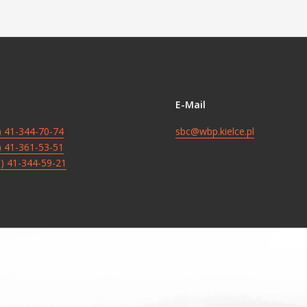
E-Mail
8) 41-344-70-74
sbc@wbp.kielce.pl
8) 41-361-53-51
8) 41-344-59-21