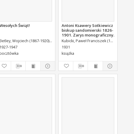
Wesołych Świąt!
Antoni Ksawery Sotkiewicz
biskup sandomierski 1826-
1901. Zarys monograficzny.
Betley, Wojciech (1867-1920) Autor wzoru
Kubicki, Paweł Franciszek (1871-1944)
1927-1947
1931
pocztówka
książka