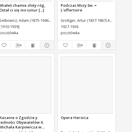
Miałeś chamie złoty róg,
Podczas Mszy św. =
Ostał ci się ino sznur [...]
L'offertoire
Setkowicz, Adam (1875-1946) Autor wzoru
Grottger, Artur (1837-1867) Autor wzoru
[1910-1939]
1927-1936
pocztówka
pocztówka
Kazanie o Zgodzie y
Opera Heroica
Jedności Obywatelów X.
Michała Karpowicza w
Uroczystosc Imienin [...]