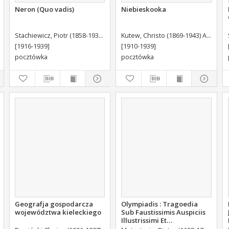
Neron (Quo vadis)
Niebieskooka
Stachiewicz, Piotr (1858-1938) Autor wzoru
Kutew, Christo (1869-1943) Autor wzoru
[1916-1939]
[1910-1939]
pocztówka
pocztówka
Geografja gospodarcza
Olympiadis : Tragoedia
województwa kieleckiego
Sub Faustissimis Auspiciis
Illustrissimi Et
Eccellentissimi Comitis De