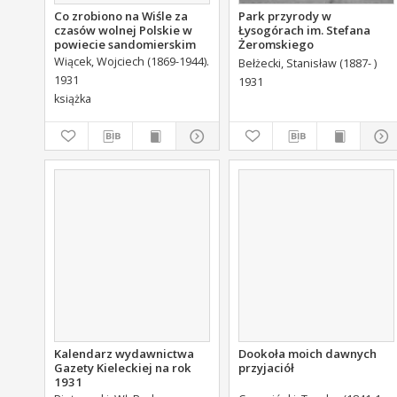
Co zrobiono na Wiśle za
Park przyrody w
czasów wolnej Polskie w
Łysogórach im. Stefana
powiecie sandomierskim
Żeromskiego
Wiącek, Wojciech (1869-1944).
Bełżecki, Stanisław (1887- )
1931
1931
książka
Kalendarz wydawnictwa
Dookoła moich dawnych
Gazety Kieleckiej na rok
przyjaciół
1931