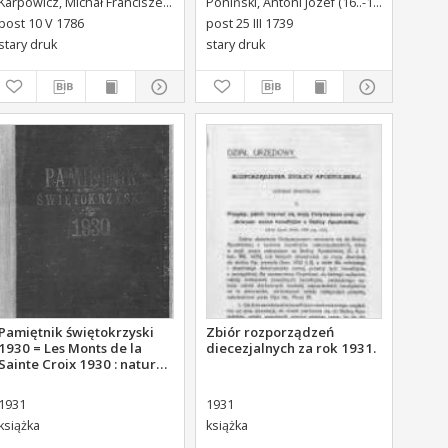
alupi, Antoni Maria (1713-1791) Tł.
Karpowicz, Michał Franciszek (1744-1803)
Brühl, Heinrich von (1700-1763)Adr. ded.
Poniński, Antoni Józef (16..-1742).
Króliki
Stanisława Augusta Krola
post 10 V 1786
post 25 III 1739
Miane [...].
stary druk
stary druk
Pamiętnik świętokrzyski
Zbiór rozporządzeń
1930 = Les Monts de la
diecezjalnych za rok 1931.
Sainte Croix 1930 : nature
et culture de la région
1931
1931
książka
książka