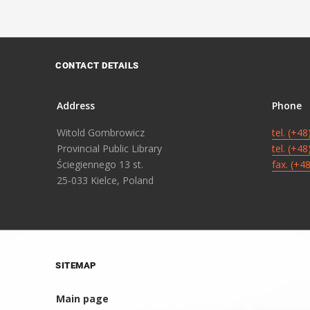
CONTACT DETAILS
Address
Phone
Witold Gombrowicz
tel. (+4
Provincial Public Library
tel. (+4
Ściegiennego 13 st.
fax. (+4
25-033 Kielce, Poland
SITEMAP
Main page