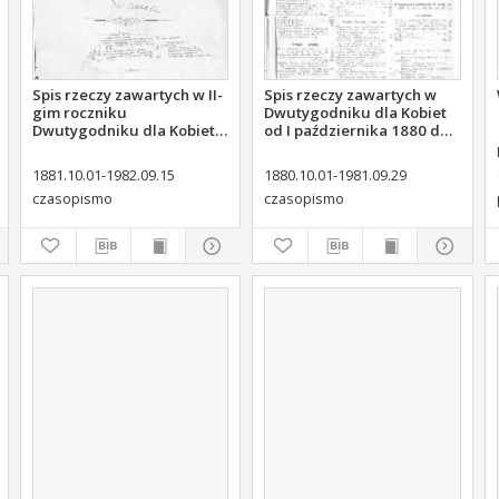
Spis rzeczy zawartych w II-
Spis rzeczy zawartych w
gim roczniku
Dwutygodniku dla Kobiet
Dwutygodniku dla Kobiet
od I października 1880 do
od I października 1881 do
29. września 1881
k, Stanisław. Red.
15. września 1882
1881.10.01-1982.09.15
1880.10.01-1981.09.29
czasopismo
czasopismo