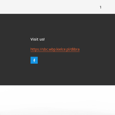
1
Visit us!
https://sbc.wbp.kielce.pl/dlibra