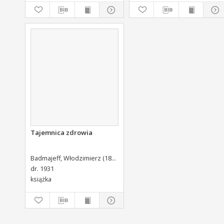
Swoiey Roku Panskiego
1775 [...] Wydany.
Tajemnica zdrowia
Badmajeff, Włodzimierz (1886-1961).
dr. 1931
książka