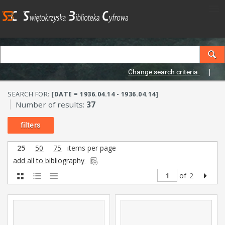
Change search criteria
SEARCH FOR:
[DATE = 1936.04.14 - 1936.04.14]
Number of results:
37
filters
25
50
75
items per page
add all to bibliography
of
2