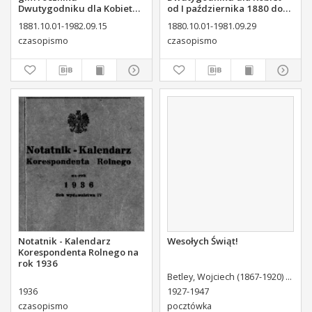
Dwutygodniku dla Kobiet
od I października 1880 do
od I października 1881 do
29. września 1881
1881.10.01-1982.09.15
1880.10.01-1981.09.29
15. września 1882
czasopismo
czasopismo
Notatnik - Kalendarz
Wesołych Świąt!
Korespondenta Rolnego na
rok 1936
Betley, Wojciech (1867-1920) Autor wzoru
1936
1927-1947
czasopismo
pocztówka