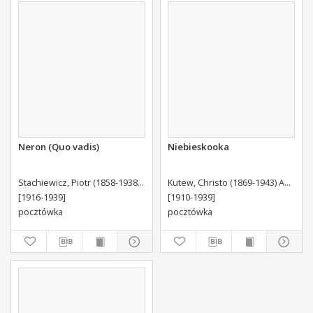
Fizycznego im.Marszałka
Józefa Piłsudskiego w
Kielcach
Neron (Quo vadis)
Niebieskooka
Stachiewicz, Piotr (1858-1938) Autor wzoru
Kutew, Christo (1869-1943) Autor wzoru
[1916-1939]
[1910-1939]
pocztówka
pocztówka