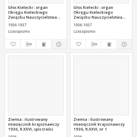
Głos Kielecki : organ
Głos Kielecki : organ
Okręgu Kieleckiego
Okręgu Kieleckiego
Związku Nauczycielstwa
Związku Nauczycielstwa
Polskiego : bezpłatny
Polskiego : bezpłatny
1936-1937
1936-1937
dodatek do "Głosu
dodatek do "Głosu
czasopismo
czasopismo
Nauczycielskiego" 1936, R.
Nauczycielskiego" 1936, R.
3, nr 1-2
3, nr 3-4
Ziemia : ilustrowany
Ziemia : ilustrowany
miesięcznik krajoznawczy
miesięcznik krajoznawczy
1936, R.XXVI, spis treści
1936, R.XXVI, nr 1
1936
1936