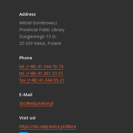
Address
Witold Gombrowicz
Provincial Public Library
Ściegiennego 13 st.
25-033 Kielce, Poland
Phone
tel. (+48) 41-344-70-74
tel. (+48) 41-361-53-51
fax. (+48) 41-344-59-21
E-Mail
sbc@wbp.kielce.pl
Visit us!
https://sbc.wbp.kielce.pl/dlibra