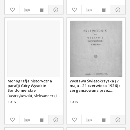
Monografja historyczna
Wystawa Świętokrzyska (7
parafji Góry Wysokie
maja - 21 czerwieca 1936) :
Sandomierskie
zorganizowana przez
Polskie Towarzystwo
Bastrzykowski, Aleksander (1879-1958).
Krajoznawcze w dziesiątą
1936
1936
rocznicę zgonu Stefana
Żeromskiego, w trzydziestą
rocznicę działalności
Towarzystwa (1906-1936) w
gmachu Przysposobienia
Wojskowego i Wychowania