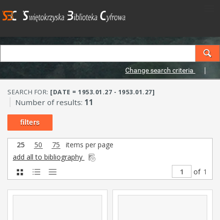
Change search criteria
SEARCH FOR:
[DATE = 1953.01.27 - 1953.01.27]
Number of results:
11
filters
25
50
75
items per page
add all to bibliography
of
1