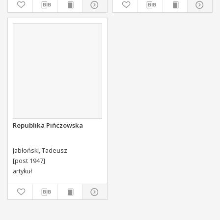
Swoiey Roku Panskiego
1775 [...] Wydany.
Republika Pińczowska
Jabłoński, Tadeusz
[post 1947]
artykuł