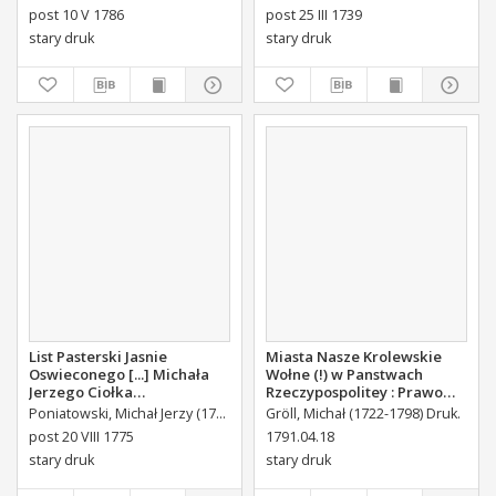
Stanisława Augusta Krola
post 10 V 1786
post 25 III 1739
Miane [...].
stary druk
stary druk
List Pasterski Jasnie
Miasta Nasze Krolewskie
Oswieconego [...] Michała
Wołne (!) w Panstwach
Jerzego Ciołka
Rzeczypospolitey : Prawo
Poniatowskiego Biskupa
uchwalone Dnia 18.
Poniatowski, Michał Jerzy (1736-1794)
Gröll, Michał (1722-1798) Druk.
Płockiego Xiązęcia
kwietnia 1791.
post 20 VIII 1775
1791.04.18
Pułtuskiego [...] Do Oboyga
stary druk
stary druk
Stanu Tak Duchownego,
Jako i Swieckiego Diecezyi