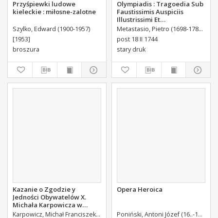
Przyśpiewki ludowe
Olympiadis : Tragoedia Sub
kieleckie : miłosne-zalotne
Faustissimis Auspiciis
Illustrissimi Et
Eccellentissimi Comitis De
Szylko, Edward (1900-1957)
Metastasio, Pietro (1698-1782)
Port
Brühl Liberi Baronis de
[1953]
post 18 II 1744
Forste & de Pfoerthen [...]
broszura
stary druk
Kazanie o Zgodzie y
Opera Heroica
Jedności Obywatelów X.
Michała Karpowicza w
Uroczystosc Imienin [...]
Karpowicz, Michał Franciszek (1744-1803)
Poniński, Antoni Józef (16..-1742).
K