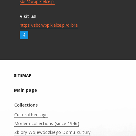
sbc@wbp.kielce.pl
Visit us!
https://sbc.wbp.kielce.pl/dlibra
SITEMAP
Main page
Collections
Cultural heritage
Modern collections (since 1946)
Zbiory Wojewódzkiego Domu Kultury