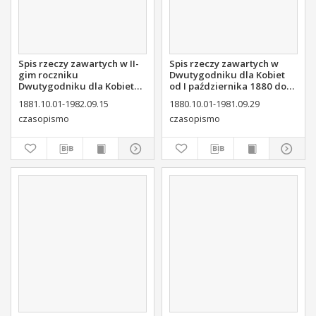
Spis rzeczy zawartych w II-
Spis rzeczy zawartych w
gim roczniku
Dwutygodniku dla Kobiet
Dwutygodniku dla Kobiet
od I października 1880 do
od I października 1881 do
29. września 1881
1881.10.01-1982.09.15
1880.10.01-1981.09.29
15. września 1882
czasopismo
czasopismo