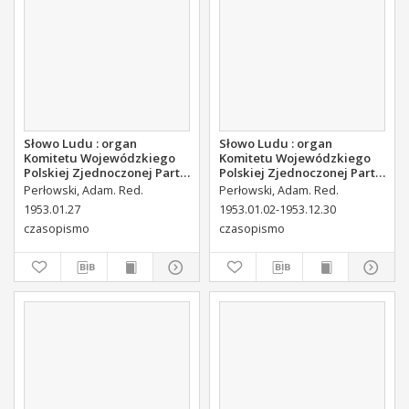
Słowo Ludu : organ
Słowo Ludu : organ
Komitetu Wojewódzkiego
Komitetu Wojewódzkiego
Polskiej Zjednoczonej Partii
Polskiej Zjednoczonej Partii
Robotniczej, 1953, R.5, nr 23
Robotniczej, 1953, R.5, nr
Perłowski, Adam. Red.
Perłowski, Adam. Red.
158
1953.01.27
1953.01.02-1953.12.30
czasopismo
czasopismo