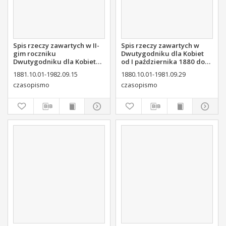
Spis rzeczy zawartych w II-
Spis rzeczy zawartych w
gim roczniku
Dwutygodniku dla Kobiet
Dwutygodniku dla Kobiet
od I października 1880 do
od I października 1881 do
29. września 1881
1881.10.01-1982.09.15
1880.10.01-1981.09.29
15. września 1882
czasopismo
czasopismo