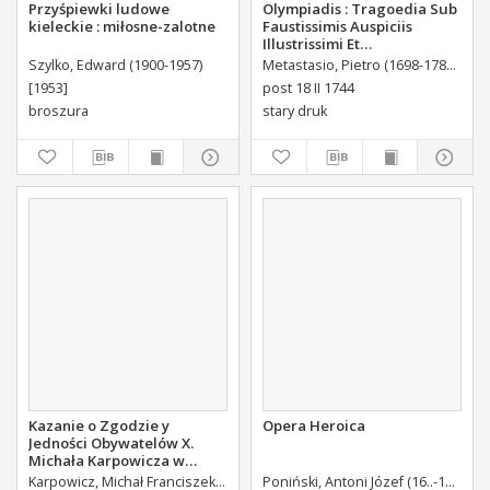
Przyśpiewki ludowe
Olympiadis : Tragoedia Sub
kieleckie : miłosne-zalotne
Faustissimis Auspiciis
Illustrissimi Et
Eccellentissimi Comitis De
Szylko, Edward (1900-1957)
Metastasio, Pietro (1698-1782)
Port
Brühl Liberi Baronis de
[1953]
post 18 II 1744
Forste & de Pfoerthen [...]
broszura
stary druk
Kazanie o Zgodzie y
Opera Heroica
Jedności Obywatelów X.
Michała Karpowicza w
Uroczystosc Imienin [...]
Karpowicz, Michał Franciszek (1744-1803)
Poniński, Antoni Józef (16..-1742).
K