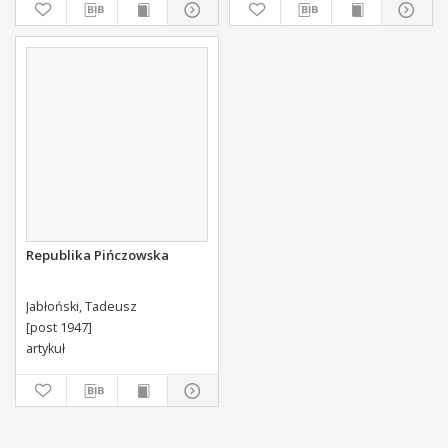
Swoiey Roku Panskiego
1775 [...] Wydany.
Republika Pińczowska
Jabłoński, Tadeusz
[post 1947]
artykuł