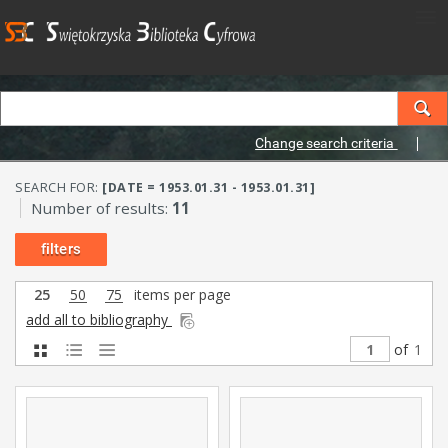
Change search criteria
SEARCH FOR:
[DATE = 1953.01.31 - 1953.01.31]
Number of results:
11
filters
25
50
75
items per page
add all to bibliography
of
1