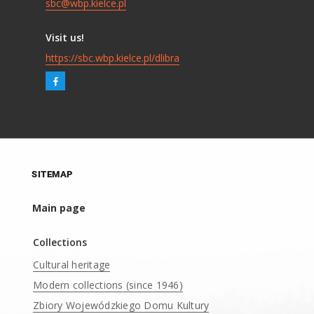
sbc@wbp.kielce.pl
Visit us!
https://sbc.wbp.kielce.pl/dlibra
SITEMAP
Main page
Collections
Cultural heritage
Modern collections (since 1946)
Zbiory Wojewódzkiego Domu Kultury