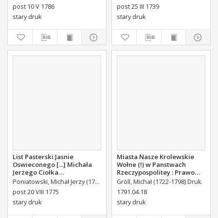
Stanisława Augusta Krola
post 10 V 1786
post 25 III 1739
Miane [...].
stary druk
stary druk
List Pasterski Jasnie
Miasta Nasze Krolewskie
Oswieconego [...] Michała
Wołne (!) w Panstwach
Jerzego Ciołka
Rzeczypospolitey : Prawo
Poniatowskiego Biskupa
uchwalone Dnia 18.
Poniatowski, Michał Jerzy (1736-1794)
Gröll, Michał (1722-1798) Druk.
Płockiego Xiązęcia
kwietnia 1791.
post 20 VIII 1775
1791.04.18
Pułtuskiego [...] Do Oboyga
stary druk
stary druk
Stanu Tak Duchownego,
Jako i Swieckiego Diecezyi