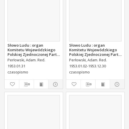
Słowo Ludu : organ
Słowo Ludu : organ
Komitetu Wojewódzkiego
Komitetu Wojewódzkiego
Polskiej Zjednoczonej Partii
Polskiej Zjednoczonej Partii
Robotniczej, 1953, R.5, nr 27
Robotniczej, 1953, R.5, nr
Perłowski, Adam. Red.
Perłowski, Adam. Red.
158
1953.01.31
1953.01.02-1953.12.30
czasopismo
czasopismo