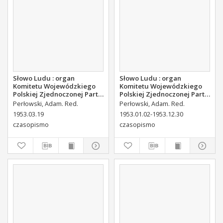
Słowo Ludu : organ
Słowo Ludu : organ
Komitetu Wojewódzkiego
Komitetu Wojewódzkiego
Polskiej Zjednoczonej Partii
Polskiej Zjednoczonej Partii
Robotniczej, 1953, R.5, nr 67
Robotniczej, 1953, R.5, nr
Perłowski, Adam. Red.
Perłowski, Adam. Red.
158
1953.03.19
1953.01.02-1953.12.30
czasopismo
czasopismo