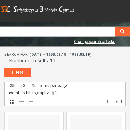
Change search criteria
SEARCH FOR:
[DATE = 1953.03.19 - 1953.03.19]
Number of results:
11
filters
25
50
75
items per page
add all to bibliography
of
1