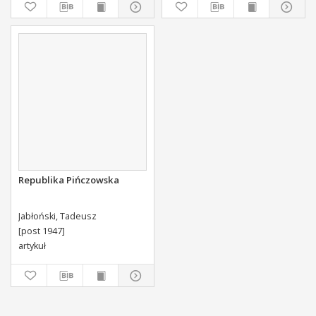
Swoiey Roku Panskiego
1775 [...] Wydany.
Republika Pińczowska
Jabłoński, Tadeusz
[post 1947]
artykuł