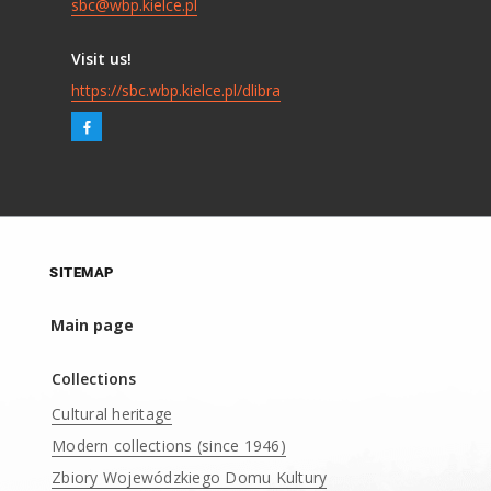
sbc@wbp.kielce.pl
Visit us!
https://sbc.wbp.kielce.pl/dlibra
SITEMAP
Main page
Collections
Cultural heritage
Modern collections (since 1946)
Zbiory Wojewódzkiego Domu Kultury