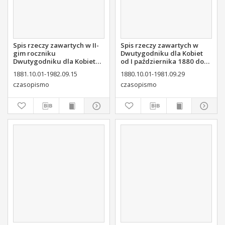
Spis rzeczy zawartych w II-
Spis rzeczy zawartych w
gim roczniku
Dwutygodniku dla Kobiet
Dwutygodniku dla Kobiet
od I października 1880 do
od I października 1881 do
29. września 1881
1881.10.01-1982.09.15
1880.10.01-1981.09.29
15. września 1882
czasopismo
czasopismo