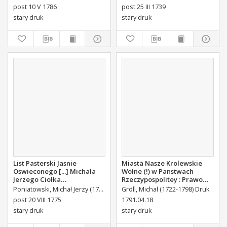
Stanisława Augusta Krola
post 10 V 1786
post 25 III 1739
Miane [...].
stary druk
stary druk
List Pasterski Jasnie
Miasta Nasze Krolewskie
Oswieconego [...] Michała
Wołne (!) w Panstwach
Jerzego Ciołka
Rzeczypospolitey : Prawo
Poniatowskiego Biskupa
uchwalone Dnia 18.
Poniatowski, Michał Jerzy (1736-1794)
Gröll, Michał (1722-1798) Druk.
Płockiego Xiązęcia
kwietnia 1791.
post 20 VIII 1775
1791.04.18
Pułtuskiego [...] Do Oboyga
stary druk
stary druk
Stanu Tak Duchownego,
Jako i Swieckiego Diecezyi