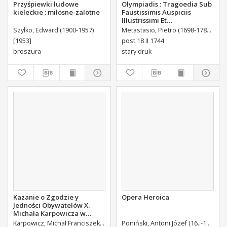
Przyśpiewki ludowe
Olympiadis : Tragoedia Sub
kieleckie : miłosne-zalotne
Faustissimis Auspiciis
Illustrissimi Et
Eccellentissimi Comitis De
Szylko, Edward (1900-1957)
Metastasio, Pietro (1698-1782)
Port
Brühl Liberi Baronis de
[1953]
post 18 II 1744
Forste & de Pfoerthen [...]
broszura
stary druk
Kazanie o Zgodzie y
Opera Heroica
Jedności Obywatelów X.
Michała Karpowicza w
Uroczystosc Imienin [...]
Karpowicz, Michał Franciszek (1744-1803)
Poniński, Antoni Józef (16..-1742).
K