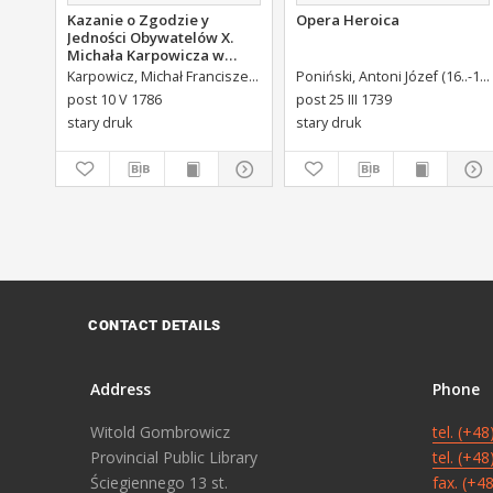
Kazanie o Zgodzie y
Opera Heroica
Jedności Obywatelów X.
Michała Karpowicza w
Uroczystosc Imienin [...]
Karpowicz, Michał Franciszek (1744-1803)
Poniński, Antoni Józef (16..-1742).
Stanisława Augusta Krola
post 10 V 1786
post 25 III 1739
Miane [...].
stary druk
stary druk
CONTACT DETAILS
Address
Phone
Witold Gombrowicz
tel. (+4
Provincial Public Library
tel. (+4
Ściegiennego 13 st.
fax. (+4