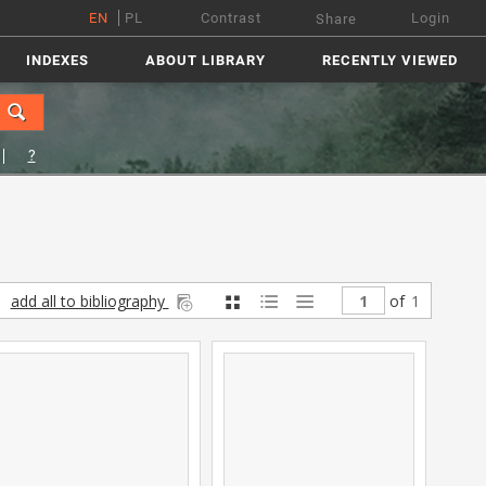
EN
PL
Contrast
Login
Share
INDEXES
ABOUT LIBRARY
RECENTLY VIEWED
?
add all to bibliography
of
1