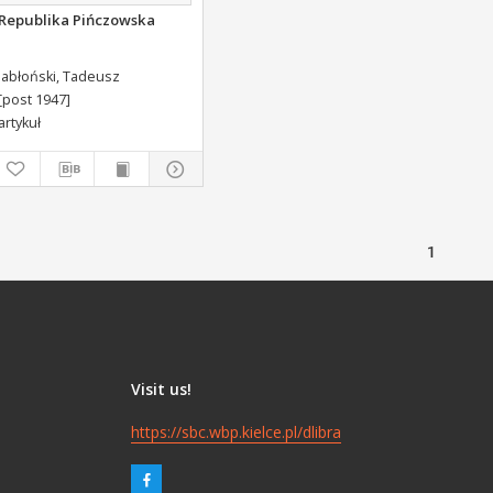
Republika Pińczowska
). Adr. ded.
Jabłoński, Tadeusz
Konarski, Stanisław (1700-1773).
[post 1947]
artykuł
1
Visit us!
https://sbc.wbp.kielce.pl/dlibra