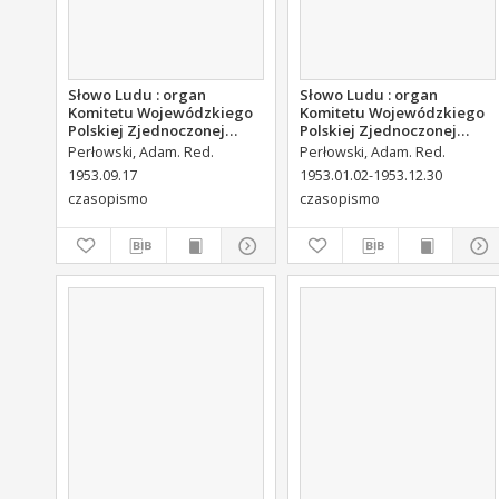
Słowo Ludu : organ
Słowo Ludu : organ
Komitetu Wojewódzkiego
Komitetu Wojewódzkiego
Polskiej Zjednoczonej
Polskiej Zjednoczonej
Partii Robotniczej, 1953,
Partii Robotniczej, 1953,
Perłowski, Adam. Red.
Perłowski, Adam. Red.
R.5, nr 222
R.5, nr 158
1953.09.17
1953.01.02-1953.12.30
czasopismo
czasopismo