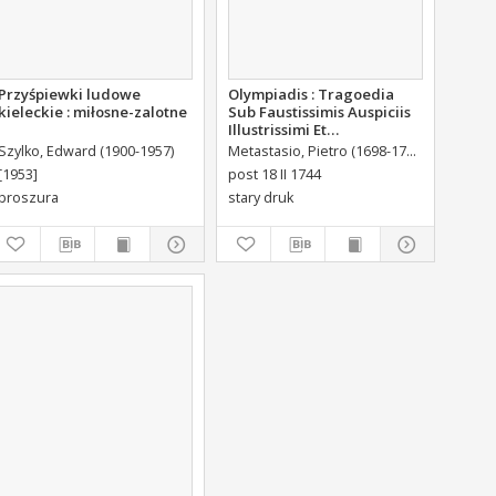
Przyśpiewki ludowe
Olympiadis : Tragoedia
kieleckie : miłosne-zalotne
Sub Faustissimis Auspiciis
Illustrissimi Et
Eccellentissimi Comitis De
Szylko, Edward (1900-1957)
Metastasio, Pietro (1698-1782)
Portalupi,
Brühl Liberi Baronis de
[1953]
post 18 II 1744
Forste & de Pfoerthen [...]
broszura
stary druk