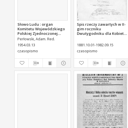
Słowo Ludu : organ
Spis rzeczy zawartych w II-
Komitetu Wojewódzkiego
gim roczniku
Polskiej Zjednoczonej
Dwutygodniku dla Kobiet
Partii Robotniczej, 1954,
od I października 1881 do
Perłowski, Adam. Red.
R.4, nr 62
15. września 1882
1954.03.13
1881.10.01-1982.09.15
czasopismo
czasopismo