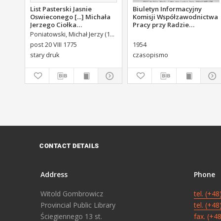
List Pasterski Jasnie
Biuletyn Informacyjny
Oswieconego [...] Michała
Komisji Współzawodnictwa
Jerzego Ciołka
Pracy przy Radzie
Poniatowskiego Biskupa
Zakładowej Radomskich
Poniatowski, Michał Jerzy (1736-1794)
Płockiego Xiązęcia
Zakładów Obuwia w
post 20 VIII 1775
1954
Pułtuskiego [...] Do Oboyga
Radomiu
stary druk
czasopismo
Stanu Tak Duchownego,
Jako i Swieckiego Diecezyi
Swoiey Roku Panskiego
1775 [...] Wydany.
CONTACT DETAILS
Address
Phone
Witold Gombrowicz
tel. (+4
Provincial Public Library
tel. (+4
Ściegiennego 13 st.
fax. (+4