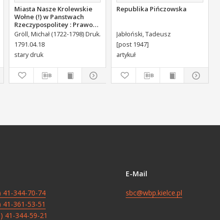
Miasta Nasze Krolewskie
Republika Pińczowska
Wołne (!) w Panstwach
Rzeczypospolitey : Prawo
uchwalone Dnia 18.
Gröll, Michał (1722-1798) Druk.
Jabłoński, Tadeusz
kwietnia 1791.
1791.04.18
[post 1947]
stary druk
artykuł
E-Mail
8) 41-344-70-74
sbc@wbp.kielce.pl
8) 41-361-53-51
8) 41-344-59-21