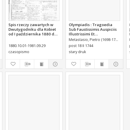
Spis rzeczy zawartych w
Olympiadis : Tragoedia
Dwutygodniku dla Kobiet
Sub Faustissimis Auspiciis
od I października 1880 do
Illustrissimi Et
29. września 1881
Eccellentissimi Comitis De
Metastasio, Pietro (1698-1782)
Port
Brühl Liberi Baronis de
1880.10.01-1981.09.29
post 18 II 1744
Forste & de Pfoerthen [...]
czasopismo
stary druk