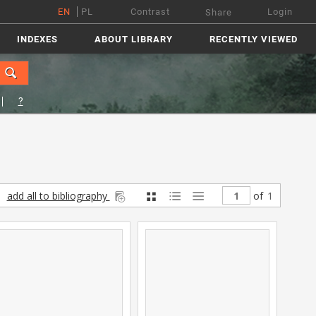
EN
PL
Contrast
Login
Share
INDEXES
ABOUT LIBRARY
RECENTLY VIEWED
?
add all to bibliography
of
1