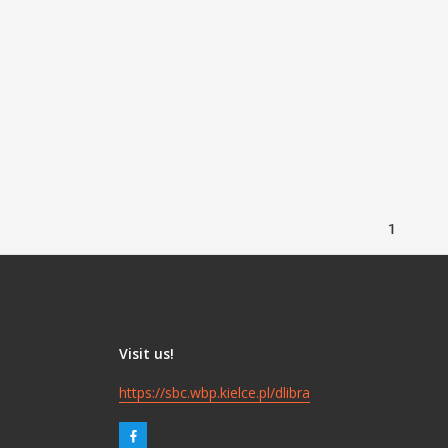
1
Visit us!
https://sbc.wbp.kielce.pl/dlibra