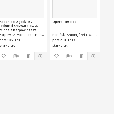
Kazanie o Zgodzie y
Opera Heroica
Jedności Obywatelów X.
Michała Karpowicza w
Uroczystosc Imienin [...]
alupi, Antoni Maria (1713-1791) Tł.
Karpowicz, Michał Franciszek (1744-1803)
Brühl, Heinrich von (1700-1763)Adr. ded.
Poniński, Antoni Józef (16..-1742).
Króliki
Stanisława Augusta Krola
post 10 V 1786
post 25 III 1739
Miane [...].
stary druk
stary druk