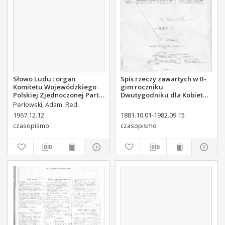
Słowo Ludu : organ
Spis rzeczy zawartych w II-
Komitetu Wojewódzkiego
gim roczniku
Polskiej Zjednoczonej Partii
Dwutygodniku dla Kobiet
Robotniczej, 1967, R.19, nr
od I października 1881 do
Perłowski, Adam. Red.
346
15. września 1882
1967.12.12
1881.10.01-1982.09.15
czasopismo
czasopismo