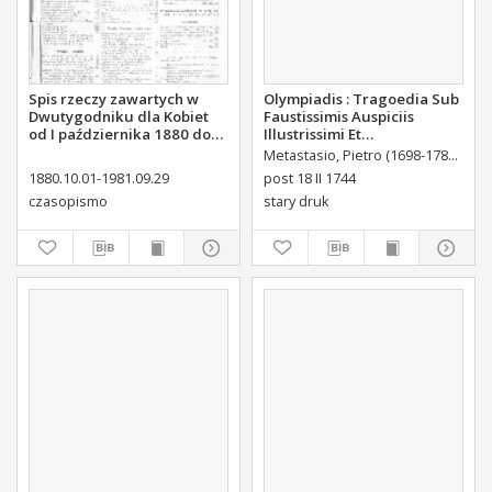
Spis rzeczy zawartych w
Olympiadis : Tragoedia Sub
Dwutygodniku dla Kobiet
Faustissimis Auspiciis
od I października 1880 do
Illustrissimi Et
29. września 1881
Eccellentissimi Comitis De
Metastasio, Pietro (1698-1782)
Port
Brühl Liberi Baronis de
1880.10.01-1981.09.29
post 18 II 1744
Forste & de Pfoerthen [...]
czasopismo
stary druk