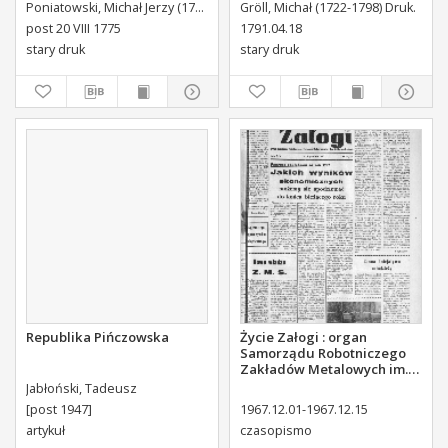
Poniatowskiego Biskupa
uchwalone Dnia 18.
Poniatowski, Michał Jerzy (1736-1794)
Gröll, Michał (1722-1798) Druk.
Płockiego Xiązęcia
kwietnia 1791.
post 20 VIII 1775
1791.04.18
Pułtuskiego [...] Do Oboyga
stary druk
stary druk
Stanu Tak Duchownego,
Jako i Swieckiego Diecezyi
Swoiey Roku Panskiego
1775 [...] Wydany.
Republika Pińczowska
Życie Załogi : organ
Samorządu Robotniczego
Zakładów Metalowych im.
Gen. Waltera w Radomiu,
Jabłoński, Tadeusz
1967, nr 18
[post 1947]
1967.12.01-1967.12.15
artykuł
czasopismo