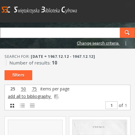
Change search criteria
SEARCH FOR:
[DATE = 1967.12.12 - 1967.12.12]
Number of results:
10
filters
25
50
75
items per page
add all to bibliography
of
1