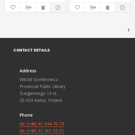
1
CONTACT DETAILS
Address
Witold Gombrowicz
Provincial Public Library
Ściegiennego 13 st.
25-033 Kielce, Poland
Phone
tel. (+48) 41-344-70-74
tel. (+48) 41-361-53-51