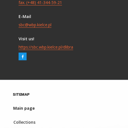
fax. (+48) 41-344-59-21
E-Mail
sbc@wbp.kielce.pl
Visit us!
https://sbc.wbp.kielce.pl/dlibra
SITEMAP
Main page
Collections