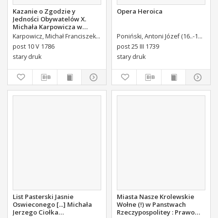
Kazanie o Zgodzie y
Opera Heroica
Jedności Obywatelów X.
Michała Karpowicza w
Uroczystosc Imienin [...]
Karpowicz, Michał Franciszek (1744-1803)
Poniński, Antoni Józef (16..-1742).
K
Stanisława Augusta Krola
post 10 V 1786
post 25 III 1739
Miane [...].
stary druk
stary druk
List Pasterski Jasnie
Miasta Nasze Krolewskie
Oswieconego [...] Michała
Wołne (!) w Panstwach
Jerzego Ciołka
Rzeczypospolitey : Prawo