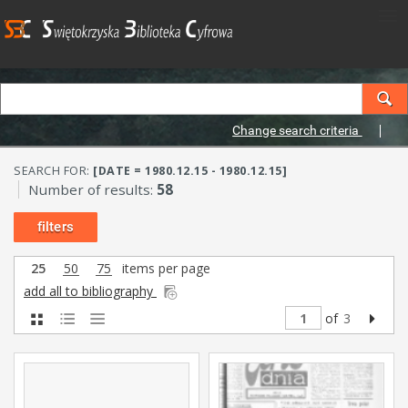
Change search criteria
SEARCH FOR:
[DATE = 1980.12.15 - 1980.12.15]
Number of results:
58
filters
25
50
75
items per page
add all to bibliography
of
3