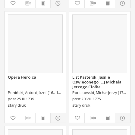
Opera Heroica
List Pasterski Jasnie
Oswieconego [...] Michała
Jerzego Ciołka
Poniatowskiego Biskupa
Poniński, Antoni Józef (16..-1742).
Królikiewicz, Jan Maksymilian. Wyd.
Poniatowski, Michał Jerzy (1736-1794)
Au
Płockiego Xiązęcia
post 25 III 1739
post 20 VIII 1775
Pułtuskiego [...] Do Oboyga
stary druk
stary druk
Stanu Tak Duchownego,
Jako i Swieckiego Diecezyi
Swoiey Roku Panskiego
1775 [...] Wydany.