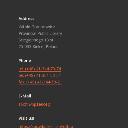
Address
Witold Gombrowicz
Provincial Public Library
Ściegiennego 13 st.
25-033 Kielce, Poland
Phone
tel. (+48) 41-344-70-74
tel. (+48) 41-361-53-51
fax. (+48) 41-344-59-21
E-Mail
sbc@wbp.kielce.pl
Visit us!
https://sbc.wbp.kielce.pl/dlibra