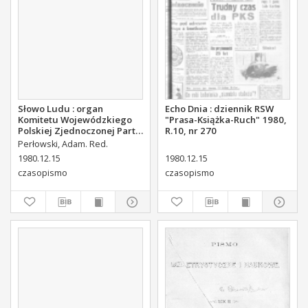
Słowo Ludu : organ
Echo Dnia : dziennik RSW
Komitetu Wojewódzkiego
"Prasa-Książka-Ruch" 1980,
Polskiej Zjednoczonej Partii
R.10, nr 270
Robotniczej, 1980, R.XXXII,
Perłowski, Adam. Red.
nr 272
1980.12.15
1980.12.15
czasopismo
czasopismo