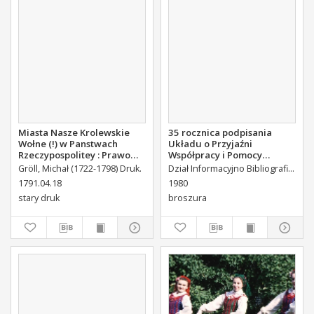
Miasta Nasze Krolewskie
35 rocznica podpisania
Wołne (!) w Panstwach
Układu o Przyjaźni
Rzeczypospolitey : Prawo
Współpracy i Pomocy
uchwalone Dnia 18.
Wzajemnej między PRL a
Gröll, Michał (1722-1798) Druk.
Dział Informacyjno Bibliograficzny
kwietnia 1791.
ZSRR
1791.04.18
1980
stary druk
broszura