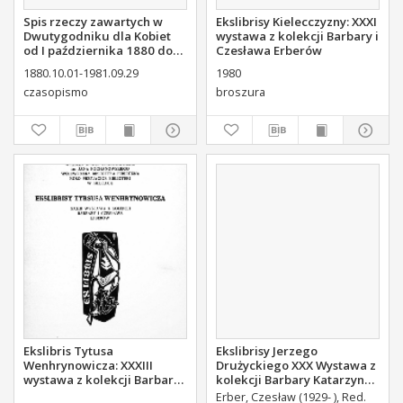
Spis rzeczy zawartych w
Ekslibrisy Kielecczyzny: XXXI
Dwutygodniku dla Kobiet
wystawa z kolekcji Barbary i
od I października 1880 do
Czesława Erberów
29. września 1881
1880.10.01-1981.09.29
1980
czasopismo
broszura
Ekslibris Tytusa
Ekslibrisy Jerzego
Wenhrynowicza: XXXIII
Drużyckiego XXX Wystawa z
wystawa z kolekcji Barbary i
kolekcji Barbary Katarzyny i
Czesława Erberów
Czesława Erberów
Erber, Czesław (1929- ), Red.