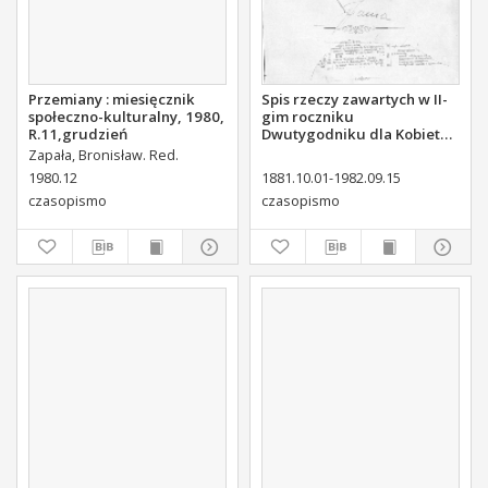
Przemiany : miesięcznik
Spis rzeczy zawartych w II-
społeczno-kulturalny, 1980,
gim roczniku
R.11,grudzień
Dwutygodniku dla Kobiet
od I października 1881 do
Zapała, Bronisław. Red.
15. września 1882
1980.12
1881.10.01-1982.09.15
czasopismo
czasopismo