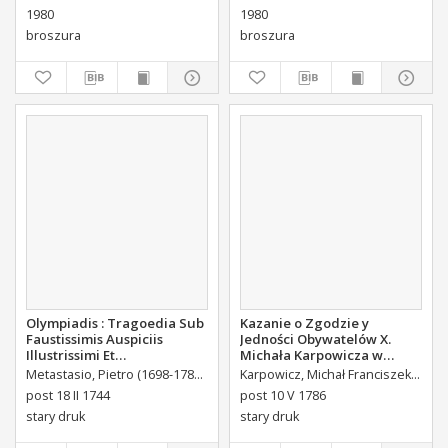
1980
1980
broszura
broszura
Olympiadis : Tragoedia Sub
Kazanie o Zgodzie y
Faustissimis Auspiciis
Jedności Obywatelów X.
Illustrissimi Et
Michała Karpowicza w
Eccellentissimi Comitis De
Uroczystosc Imienin [...]
Metastasio, Pietro (1698-1782)
Portalupi, Antoni Maria (1713-1791) Tł.
Karpowicz, Michał Franciszek (1744-1803)
B
Brühl Liberi Baronis de
Stanisława Augusta Krola
post 18 II 1744
post 10 V 1786
Forste & de Pfoerthen [...]
Miane [...].
stary druk
stary druk