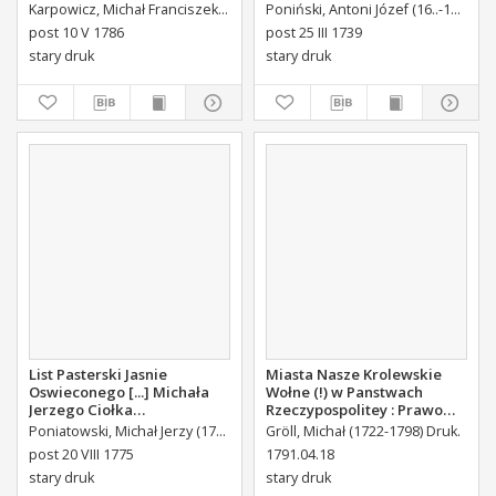
Uroczystosc Imienin [...]
Karpowicz, Michał Franciszek (1744-1803)
Poniński, Antoni Józef (16..-1742).
K
Stanisława Augusta Krola
post 10 V 1786
post 25 III 1739
Miane [...].
stary druk
stary druk
List Pasterski Jasnie
Miasta Nasze Krolewskie
Oswieconego [...] Michała
Wołne (!) w Panstwach
Jerzego Ciołka
Rzeczypospolitey : Prawo
Poniatowskiego Biskupa
uchwalone Dnia 18.
Poniatowski, Michał Jerzy (1736-1794)
Gröll, Michał (1722-1798) Druk.
Płockiego Xiązęcia
kwietnia 1791.
post 20 VIII 1775
1791.04.18
Pułtuskiego [...] Do Oboyga
stary druk
stary druk
Stanu Tak Duchownego,