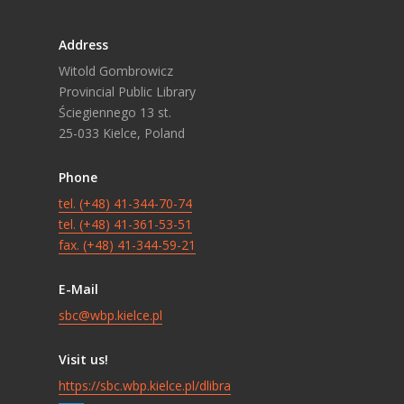
Address
Witold Gombrowicz
Provincial Public Library
Ściegiennego 13 st.
25-033 Kielce, Poland
Phone
tel. (+48) 41-344-70-74
tel. (+48) 41-361-53-51
fax. (+48) 41-344-59-21
E-Mail
sbc@wbp.kielce.pl
Visit us!
https://sbc.wbp.kielce.pl/dlibra