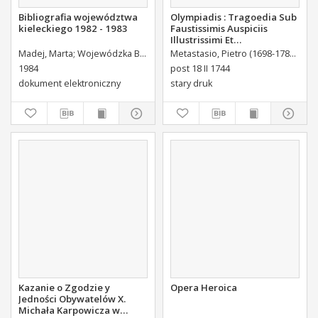
Bibliografia województwa
Olympiadis : Tragoedia Sub
kieleckiego 1982 - 1983
Faustissimis Auspiciis
Illustrissimi Et
Eccellentissimi Comitis De
Madej, Marta
Wojewódzka Biblioteka Publiczna (Kielce). Dział Informacji i Bibliografii Regionalnej
Metastasio, Pietro (1698-1782)
Port
Brühl Liberi Baronis de
1984
post 18 II 1744
Forste & de Pfoerthen [...]
dokument elektroniczny
stary druk
Kazanie o Zgodzie y
Opera Heroica
Jedności Obywatelów X.
Michała Karpowicza w