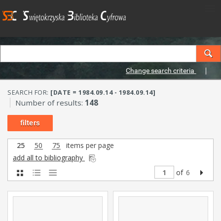
Change search criteria
SEARCH FOR:
[DATE = 1984.09.14 - 1984.09.14]
Number of results:
148
filters
25
50
75
items per page
add all to bibliography
of
6