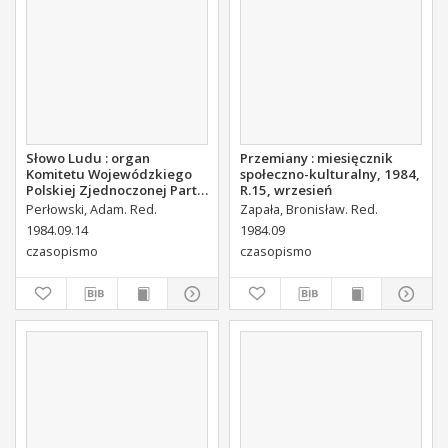
Słowo Ludu : organ
Przemiany : miesięcznik
Komitetu Wojewódzkiego
społeczno-kulturalny, 1984,
Polskiej Zjednoczonej Partii
R.15, wrzesień
Robotniczej, 1984, R.XXXV,
Perłowski, Adam. Red.
Zapała, Bronisław. Red.
nr 220
1984.09.14
1984.09
czasopismo
czasopismo