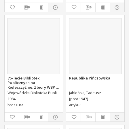
Jako i Swieckiego Diecezyi
Swoiey Roku Panskiego
1775 [...] Wydany.
75-lecie Bibliotek
Republika Pińczowska
Publicznych na
Kielecczyźnie. Zbiory WBP w
Kielcach. Katalog wystawy.
Wojewódzka Biblioteka Publiczna (Kielce)
Jabłoński, Tadeusz
1984
[post 1947]
broszura
artykuł