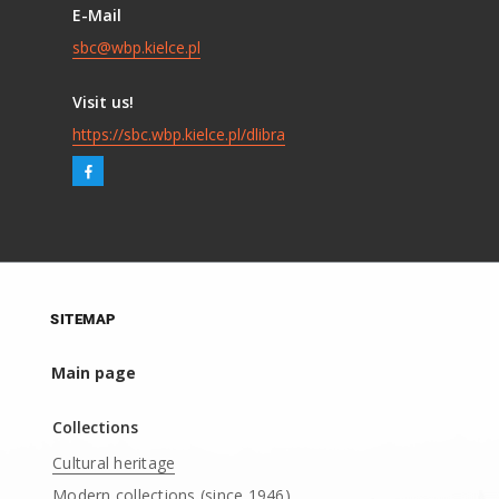
E-Mail
sbc@wbp.kielce.pl
Visit us!
https://sbc.wbp.kielce.pl/dlibra
SITEMAP
Main page
Collections
Cultural heritage
Modern collections (since 1946)