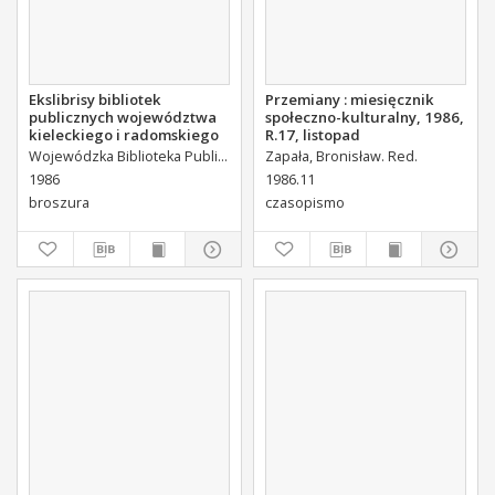
Ekslibrisy bibliotek
Przemiany : miesięcznik
publicznych województwa
społeczno-kulturalny, 1986,
kieleckiego i radomskiego
R.17, listopad
Wojewódzka Biblioteka Publiczna (Radom).
Zapała, Bronisław. Red.
Nakoneczna, Ewa
Piotrows
1986
1986.11
broszura
czasopismo