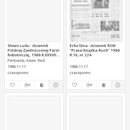
Słowo Ludu : dziennik
Echo Dnia : dziennik RSW
Polskiej Zjednoczonej Partii
"Prasa-Książka-Ruch" 1986
Robotniczej, 1986 R.XXXVII,
R.16, nr 224
nr 268
Perłowski, Adam. Red.
1986.11.17
1986.11.17
czasopismo
czasopismo