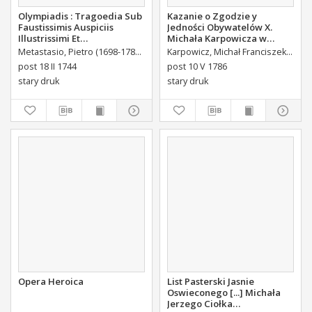
Olympiadis : Tragoedia Sub
Kazanie o Zgodzie y
Faustissimis Auspiciis
Jedności Obywatelów X.
Illustrissimi Et
Michała Karpowicza w
Eccellentissimi Comitis De
Uroczystosc Imienin [...]
Metastasio, Pietro (1698-1782)
Portalupi, Antoni Maria (1713-1791) Tł.
Karpowicz, Michał Franciszek (1744-1803)
B
Brühl Liberi Baronis de
Stanisława Augusta Krola
post 18 II 1744
post 10 V 1786
Forste & de Pfoerthen [...]
Miane [...].
stary druk
stary druk
Opera Heroica
List Pasterski Jasnie
Oswieconego [...] Michała
Jerzego Ciołka