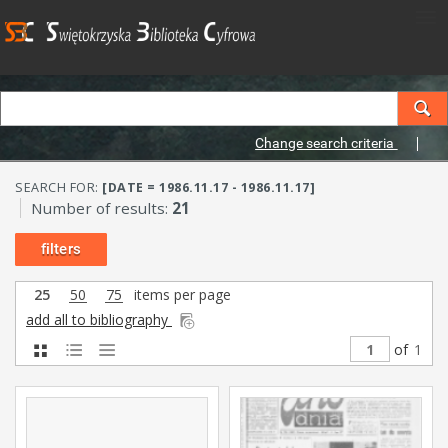
Change search criteria
SEARCH FOR:
[DATE = 1986.11.17 - 1986.11.17]
Number of results:
21
filters
25
50
75
items per page
add all to bibliography
of
1