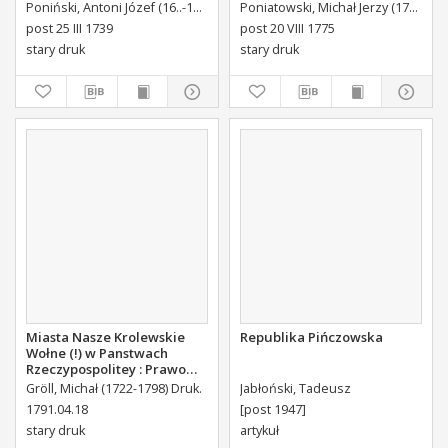
Poniatowskiego Biskupa
Poniński, Antoni Józef (16..-1742).
Królikiewicz, Jan Maksymilian. Wyd.
Poniatowski, Michał Jerzy (1736-1794)
Au
Płockiego Xiązęcia
post 25 III 1739
post 20 VIII 1775
Pułtuskiego [...] Do Oboyga
stary druk
stary druk
Stanu Tak Duchownego,
Jako i Swieckiego Diecezyi
Swoiey Roku Panskiego
1775 [...] Wydany.
Miasta Nasze Krolewskie
Republika Pińczowska
Wołne (!) w Panstwach
Rzeczypospolitey : Prawo
uchwalone Dnia 18.
Gröll, Michał (1722-1798) Druk.
Jabłoński, Tadeusz
kwietnia 1791.
1791.04.18
[post 1947]
stary druk
artykuł