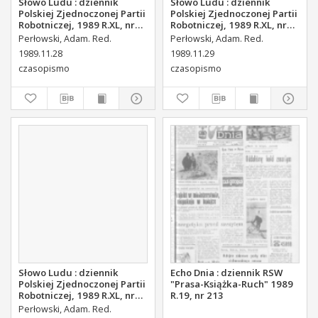
Słowo Ludu : dziennik
Słowo Ludu : dziennik
Polskiej Zjednoczonej Partii
Polskiej Zjednoczonej Partii
Robotniczej, 1989 R.XL, nr
Robotniczej, 1989 R.XL, nr
275
276 (magazyn środowy)
Perłowski, Adam. Red.
Perłowski, Adam. Red.
1989.11.28
1989.11.29
czasopismo
czasopismo
Słowo Ludu : dziennik
Echo Dnia : dziennik RSW
Polskiej Zjednoczonej Partii
"Prasa-Książka-Ruch" 1989
Robotniczej, 1989 R.XL, nr
R.19, nr 213
277
Perłowski, Adam. Red.