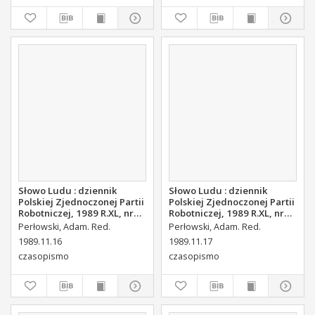
Słowo Ludu : dziennik
Słowo Ludu : dziennik
Polskiej Zjednoczonej Partii
Polskiej Zjednoczonej Partii
Robotniczej, 1989 R.XL, nr
Robotniczej, 1989 R.XL, nr
265
266 (magazyn)
Perłowski, Adam. Red.
Perłowski, Adam. Red.
1989.11.16
1989.11.17
czasopismo
czasopismo