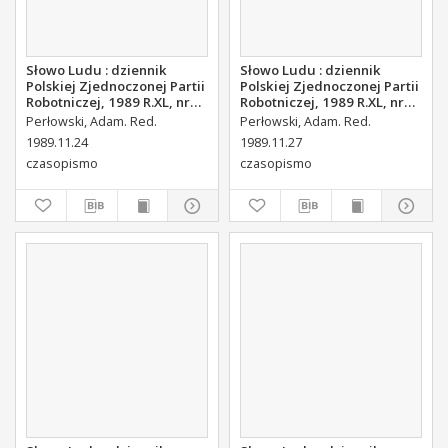
Słowo Ludu : dziennik
Słowo Ludu : dziennik
Polskiej Zjednoczonej Partii
Polskiej Zjednoczonej Partii
Robotniczej, 1989 R.XL, nr
Robotniczej, 1989 R.XL, nr
272 (magazyn)
274
Perłowski, Adam. Red.
Perłowski, Adam. Red.
1989.11.24
1989.11.27
czasopismo
czasopismo