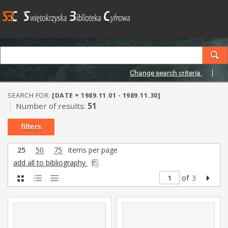
Change search criteria
SEARCH FOR:
[DATE = 1989.11.01 - 1989.11.30]
Number of results:
51
filters
25
50
75
items per page
add all to bibliography
of
3