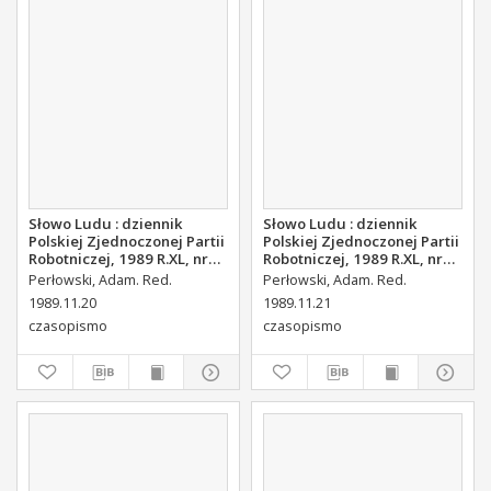
Słowo Ludu : dziennik
Słowo Ludu : dziennik
Polskiej Zjednoczonej Partii
Polskiej Zjednoczonej Partii
Robotniczej, 1989 R.XL, nr
Robotniczej, 1989 R.XL, nr
268
269
Perłowski, Adam. Red.
Perłowski, Adam. Red.
1989.11.20
1989.11.21
czasopismo
czasopismo