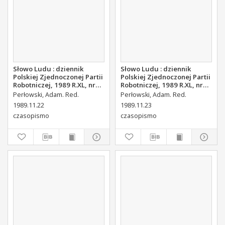
Słowo Ludu : dziennik
Słowo Ludu : dziennik
Polskiej Zjednoczonej Partii
Polskiej Zjednoczonej Partii
Robotniczej, 1989 R.XL, nr
Robotniczej, 1989 R.XL, nr
270 (magazyn środowy)
271
Perłowski, Adam. Red.
Perłowski, Adam. Red.
1989.11.22
1989.11.23
czasopismo
czasopismo