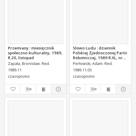
Przemiany : miesięcznik
Słowo Ludu : dziennik
społeczno-kulturalny, 1989,
Polskiej Zjednoczonej Partii
R.20, listopad
Robotniczej, 1989 R.XL, nr
255 (magazyn)
Zapała, Bronisław. Red.
Perłowski, Adam. Red.
1989.11
1989.11.03
czasopismo
czasopismo