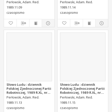
260
263
Perłowski, Adam. Red.
Perłowski, Adam. Red.
1989.11.09
1989.11.14
czasopismo
czasopismo
Słowo Ludu : dziennik
Słowo Ludu : dziennik
Polskiej Zjednoczonej Partii
Polskiej Zjednoczonej Partii
Robotniczej, 1989 R.XL, nr
Robotniczej, 1989 R.XL, nr
262
264 (magazyn środowy)
Perłowski, Adam. Red.
Perłowski, Adam. Red.
1989.11.13
1989.11.15
czasopismo
czasopismo