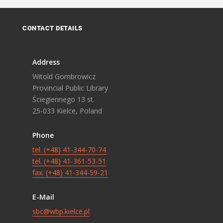
CONTACT DETAILS
Address
Witold Gombrowicz
Provincial Public Library
Ściegiennego 13 st.
25-033 Kielce, Poland
Phone
tel. (+48) 41-344-70-74
tel. (+48) 41-361-53-51
fax. (+48) 41-344-59-21
E-Mail
sbc@wbp.kielce.pl