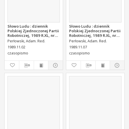
Słowo Ludu : dziennik
Słowo Ludu : dziennik
Polskiej Zjednoczonej Partii
Polskiej Zjednoczonej Partii
Robotniczej, 1989 R.XL, nr
Robotniczej, 1989 R.XL, nr
254
258
Perłowski, Adam. Red.
Perłowski, Adam. Red.
1989.11.02
1989.11.07
czasopismo
czasopismo