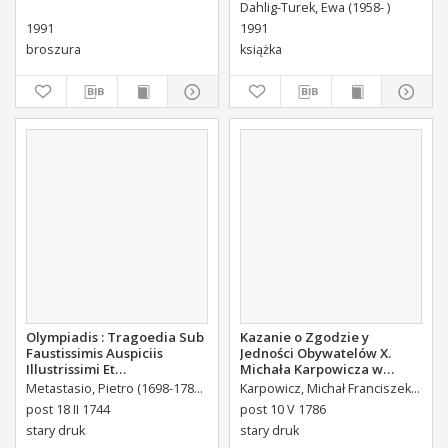
Dahlig-Turek, Ewa (1958- )
1991
1991
broszura
książka
Olympiadis : Tragoedia Sub
Kazanie o Zgodzie y
Faustissimis Auspiciis
Jedności Obywatelów X.
Illustrissimi Et
Michała Karpowicza w
Eccellentissimi Comitis De
Uroczystosc Imienin [...]
Metastasio, Pietro (1698-1782)
Portalupi, Antoni Maria (1713-1791) Tł.
Karpowicz, Michał Franciszek (1744-1803)
B
Brühl Liberi Baronis de
Stanisława Augusta Krola
post 18 II 1744
post 10 V 1786
Forste & de Pfoerthen [...]
Miane [...].
stary druk
stary druk