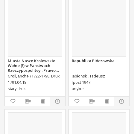
Miasta Nasze Krolewskie
Republika Pińczowska
Wołne (!) w Panstwach
Rzeczypospolitey : Prawo
uchwalone Dnia 18.
Gröll, Michał (1722-1798) Druk.
Jabłoński, Tadeusz
kwietnia 1791.
1791.04.18
[post 1947]
stary druk
artykuł