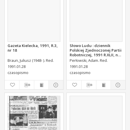
Gazeta Kielecka, 1991, R.3,
Słowo Ludu : dziennik
nr 18
Polskiej Zjednoczonej Partii
Robotniczej, 1991 R.XLII, nr
23
Braun, Juliusz (1948- ). Red.
Perłowski, Adam. Red.
1991.01.28
1991.01.28
czasopismo
czasopismo