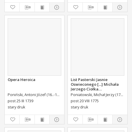
Opera Heroica
List Pasterski Jasnie
Oswieconego [...] Michała
Jerzego Ciołka
Poniatowskiego Biskupa
Poniński, Antoni Józef (16..-1742).
Królikiewicz, Jan Maksymilian. Wyd.
Poniatowski, Michał Jerzy (1736-1794)
Au
Płockiego Xiązęcia
post 25 III 1739
post 20 VIII 1775
Pułtuskiego [...] Do Oboyga
stary druk
stary druk
Stanu Tak Duchownego,
Jako i Swieckiego Diecezyi
Swoiey Roku Panskiego
1775 [...] Wydany.