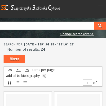
Change search criteria
SEARCH FOR:
[DATE = 1991.01.28 - 1991.01.28]
Number of results:
24
filters
25
50
75
items per page
add all to bibliography
of
1