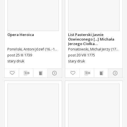
Opera Heroica
List Pasterski Jasnie
Oswieconego [...] Michała
Jerzego Ciołka
Poniatowskiego Biskupa
Poniński, Antoni Józef (16..-1742).
Królikiewicz, Jan Maksymilian. Wyd.
Poniatowski, Michał Jerzy (1736-1794)
Au
Płockiego Xiązęcia
post 25 III 1739
post 20 VIII 1775
Pułtuskiego [...] Do Oboyga
stary druk
stary druk
Stanu Tak Duchownego,
Jako i Swieckiego Diecezyi
Swoiey Roku Panskiego
1775 [...] Wydany.