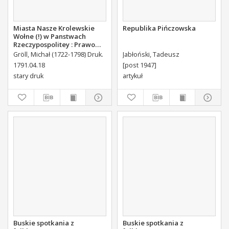
Miasta Nasze Krolewskie
Republika Pińczowska
Wołne (!) w Panstwach
Rzeczypospolitey : Prawo
uchwalone Dnia 18.
Gröll, Michał (1722-1798) Druk.
Jabłoński, Tadeusz
kwietnia 1791.
1791.04.18
[post 1947]
stary druk
artykuł
Buskie spotkania z
Buskie spotkania z