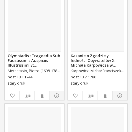
Olympiadis : Tragoedia Sub
Kazanie o Zgodzie y
Faustissimis Auspiciis
Jedności Obywatelów X.
Illustrissimi Et
Michała Karpowicza w
Eccellentissimi Comitis De
Uroczystosc Imienin [...]
Metastasio, Pietro (1698-1782)
Portalupi, Antoni Maria (1713-1791) Tł.
Karpowicz, Michał Franciszek (1744-1803)
B
Brühl Liberi Baronis de
Stanisława Augusta Krola
post 18 II 1744
post 10 V 1786
Forste & de Pfoerthen [...]
Miane [...].
stary druk
stary druk