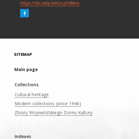
https://sbc.wbp.kielce.pl/dlibra
SITEMAP
Main page
Collections
Cultural heritage
Modern collections (since 1946)
Zbiory Wojewódzkiego Domu Kultury
____
Indexes