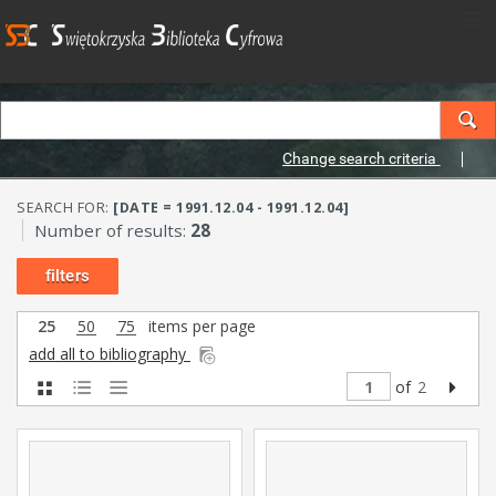
Change search criteria
SEARCH FOR:
[DATE = 1991.12.04 - 1991.12.04]
Number of results:
28
filters
25
50
75
items per page
add all to bibliography
of
2