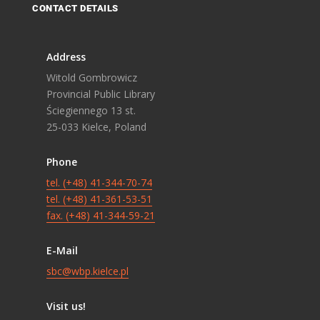
CONTACT DETAILS
Address
Witold Gombrowicz
Provincial Public Library
Ściegiennego 13 st.
25-033 Kielce, Poland
Phone
tel. (+48) 41-344-70-74
tel. (+48) 41-361-53-51
fax. (+48) 41-344-59-21
E-Mail
sbc@wbp.kielce.pl
Visit us!