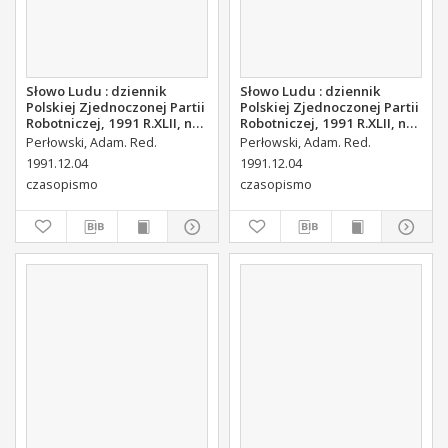
Słowo Ludu : dziennik
Słowo Ludu : dziennik
Polskiej Zjednoczonej Partii
Polskiej Zjednoczonej Partii
Robotniczej, 1991 R.XLII, nr
Robotniczej, 1991 R.XLII, nr
280 (radomskie pismo
280
Perłowski, Adam. Red.
Perłowski, Adam. Red.
codzienne)
1991.12.04
1991.12.04
czasopismo
czasopismo