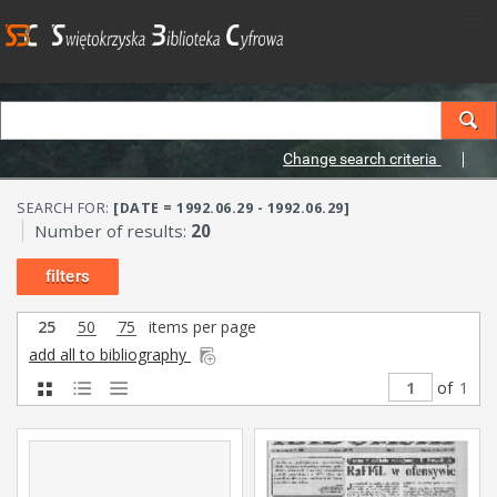
Change search criteria
SEARCH FOR:
[DATE = 1992.06.29 - 1992.06.29]
Number of results:
20
filters
25
50
75
items per page
add all to bibliography
of
1