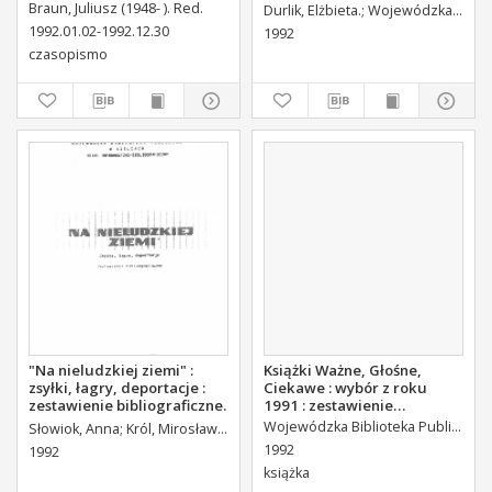
1989-1992 w wyborze :
Braun, Juliusz (1948- ). Red.
Durlik, Elżbieta.
Wojewódzka Biblioteka Publiczna w Kielcach. Dział Informacyjno-Bibliograficzny.
zestawienie bibliograficzne
1992.01.02-1992.12.30
1992
czasopismo
"Na nieludzkiej ziemi" :
Książki Ważne, Głośne,
zsyłki, łagry, deportacje :
Ciekawe : wybór z roku
zestawienie bibliograficzne.
1991 : zestawienie
bibliograficzne
Wojewódzka Biblioteka Publiczna (Kielce). Dział Informacyjno-Bibliograficzny.
Słowiok, Anna
Król, Mirosław. Wybór
1992
1992
książka