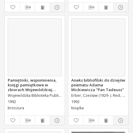
Pamiętniki, wspomnienia,
Aneks bibliofilski do dziejów
księgi pamiątkowe w
poematu Adama
zbiorach Wojewódzkiej
Mickiewicza "Pan Tadeusz"
Biblioteki Publicznej w
Wojewódzka Biblioteka Publiczna (Kielce). Dział Informacyjno-Bibliograficzny.
Erber, Czesław (1929- ). Red.
Żak, S
Kielcach (wybór): katalog
1992
1992
wystawy.
broszura
książka