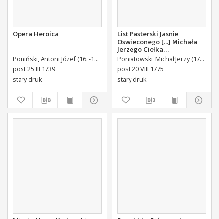
Opera Heroica
List Pasterski Jasnie
Oswieconego [...] Michała
Jerzego Ciołka
Poniatowskiego Biskupa
Poniński, Antoni Józef (16..-1742).
Królikiewicz, Jan Maksymilian. Wyd.
Poniatowski, Michał Jerzy (1736-1794)
Au
Płockiego Xiązęcia
post 25 III 1739
post 20 VIII 1775
Pułtuskiego [...] Do Oboyga
stary druk
stary druk
Stanu Tak Duchownego,
Jako i Swieckiego Diecezyi
Swoiey Roku Panskiego
1775 [...] Wydany.