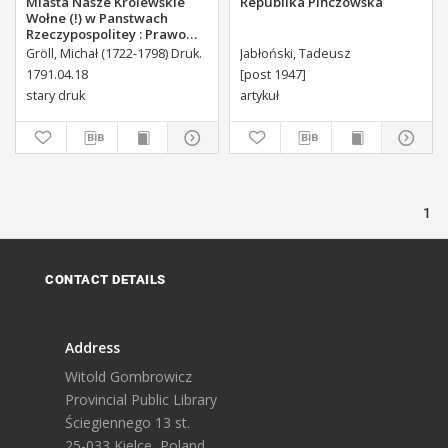
Miasta Nasze Krolewskie
Republika Pińczowska
Wołne (!) w Panstwach
Rzeczypospolitey : Prawo
uchwalone Dnia 18.
Gröll, Michał (1722-1798) Druk.
Jabłoński, Tadeusz
kwietnia 1791.
1791.04.18
[post 1947]
stary druk
artykuł
1
CONTACT DETAILS
Address
Witold Gombrowicz
Provincial Public Library
Ściegiennego 13 st.
25-033 Kielce, Poland