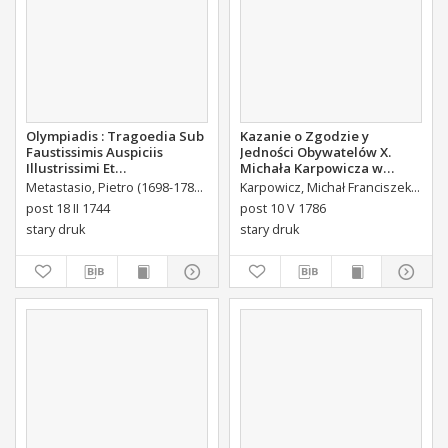
Olympiadis : Tragoedia Sub
Kazanie o Zgodzie y
Faustissimis Auspiciis
Jedności Obywatelów X.
Illustrissimi Et
Michała Karpowicza w
Eccellentissimi Comitis De
Uroczystosc Imienin [...]
Metastasio, Pietro (1698-1782)
Portalupi, Antoni Maria (1713-1791) Tł.
Karpowicz, Michał Franciszek (1744-1803)
B
Brühl Liberi Baronis de
Stanisława Augusta Krola
post 18 II 1744
post 10 V 1786
Forste & de Pfoerthen [...]
Miane [...].
stary druk
stary druk