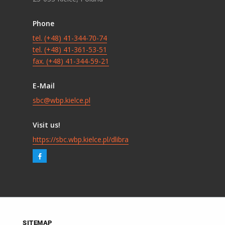
Phone
tel. (+48) 41-344-70-74
tel. (+48) 41-361-53-51
fax. (+48) 41-344-59-21
E-Mail
sbc@wbp.kielce.pl
Visit us!
https://sbc.wbp.kielce.pl/dlibra
SITEMAP