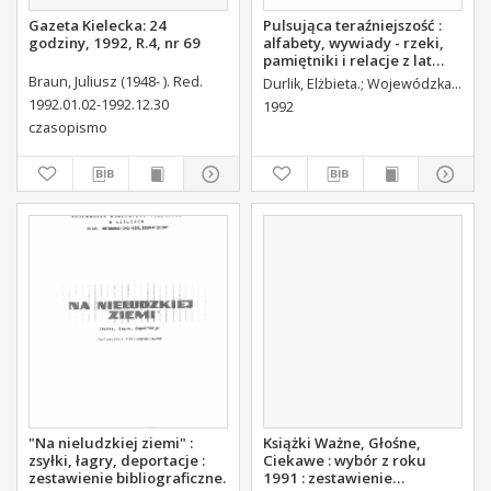
Gazeta Kielecka: 24
Pulsująca teraźniejszość :
godziny, 1992, R.4, nr 69
alfabety, wywiady - rzeki,
pamiętniki i relacje z lat
1989-1992 w wyborze :
Braun, Juliusz (1948- ). Red.
Durlik, Elżbieta.
Wojewódzka Biblioteka Publiczna w Kielcach. Dział Informacyjno-Bibliograficzny.
zestawienie bibliograficzne
1992.01.02-1992.12.30
1992
czasopismo
"Na nieludzkiej ziemi" :
Książki Ważne, Głośne,
zsyłki, łagry, deportacje :
Ciekawe : wybór z roku
zestawienie bibliograficzne.
1991 : zestawienie