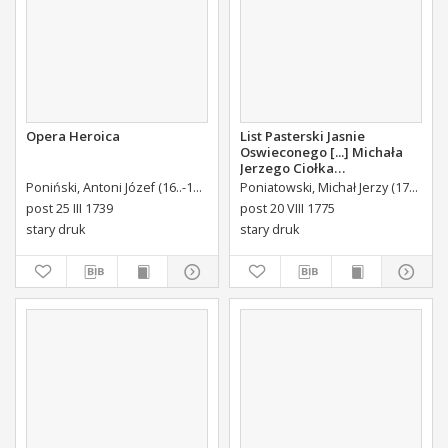
Opera Heroica
List Pasterski Jasnie
Oswieconego [...] Michała
Jerzego Ciołka
Poniatowskiego Biskupa
Poniński, Antoni Józef (16..-1742).
Królikiewicz, Jan Maksymilian. Wyd.
Poniatowski, Michał Jerzy (1736-1794)
Au
Płockiego Xiązęcia
post 25 III 1739
post 20 VIII 1775
Pułtuskiego [...] Do Oboyga
stary druk
stary druk
Stanu Tak Duchownego,
Jako i Swieckiego Diecezyi
Swoiey Roku Panskiego
1775 [...] Wydany.