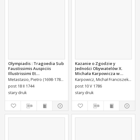
Olympiadis : Tragoedia Sub
Kazanie o Zgodzie y
Faustissimis Auspiciis
Jedności Obywatelów X.
Illustrissimi Et
Michała Karpowicza w
Eccellentissimi Comitis De
Uroczystosc Imienin [...]
Metastasio, Pietro (1698-1782)
Portalupi, Antoni Maria (1713-1791) Tł.
Karpowicz, Michał Franciszek (1744-1803)
B
Brühl Liberi Baronis de
Stanisława Augusta Krola
post 18 II 1744
post 10 V 1786
Forste & de Pfoerthen [...]
Miane [...].
stary druk
stary druk