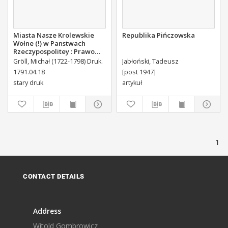
Miasta Nasze Krolewskie
Republika Pińczowska
Wołne (!) w Panstwach
Rzeczypospolitey : Prawo
uchwalone Dnia 18.
Gröll, Michał (1722-1798) Druk.
Jabłoński, Tadeusz
kwietnia 1791.
1791.04.18
[post 1947]
stary druk
artykuł
1
CONTACT DETAILS
Address
Witold Gombrowicz