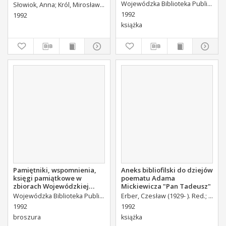
bibliograficzne
Wojewódzka Biblioteka Publiczna (Kielce). Dział Informacyjno-Bibliograficzny.
Słowiok, Anna
Król, Mirosław. Wybór
1992
1992
książka
Pamiętniki, wspomnienia,
Aneks bibliofilski do dziejów
księgi pamiątkowe w
poematu Adama
zbiorach Wojewódzkiej
Mickiewicza "Pan Tadeusz"
Biblioteki Publicznej w
Wojewódzka Biblioteka Publiczna (Kielce). Dział Informacyjno-Bibliograficzny.
Erber, Czesław (1929- ). Red.
Żak, S
Kielcach (wybór): katalog
1992
1992
wystawy.
broszura
książka