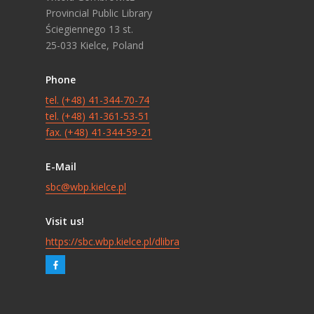
Provincial Public Library
Ściegiennego 13 st.
25-033 Kielce, Poland
Phone
tel. (+48) 41-344-70-74
tel. (+48) 41-361-53-51
fax. (+48) 41-344-59-21
E-Mail
sbc@wbp.kielce.pl
Visit us!
https://sbc.wbp.kielce.pl/dlibra