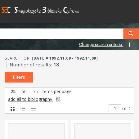
Change search criteria
SEARCH FOR:
[DATE = 1992.11.09 - 1992.11.09]
Number of results:
18
filters
25
50
75
items per page
add all to bibliography
of
1