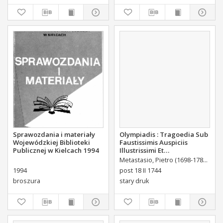
Sprawozdania i materiały
Olympiadis : Tragoedia Sub
Wojewódzkiej Biblioteki
Faustissimis Auspiciis
Publicznej w Kielcach 1994
Illustrissimi Et
Eccellentissimi Comitis De
Metastasio, Pietro (1698-1782)
Port
Brühl Liberi Baronis de
1994
post 18 II 1744
Forste & de Pfoerthen [...]
broszura
stary druk