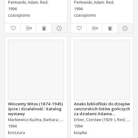
Perłowski, Adam. Red.
Perłowski, Adam. Red.
1994
1994
czasopismo
czasopismo
Wincenty Witos (1874-1945)
Aneks bibliofilski do dziejów
życie i działalność : katalog
cenzorskich listów gończych
wystawy
za dziełami Adama
Mickiewicza i innych
Markiewicz-Kuźma, Barbara.
Piotrowska, Ewa
Erber, Czesław (1929- ). Red.
Stec, Elżbieta
Stowa
autorów na kielecczyźnie w
1994
1994
pierwszej połowie XIX wieku
broszura
książka