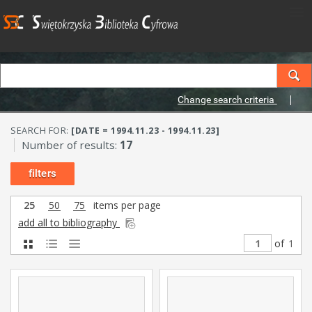
Change search criteria
SEARCH FOR:
[DATE = 1994.11.23 - 1994.11.23]
Number of results:
17
filters
25
50
75
items per page
add all to bibliography
of
1