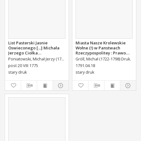
List Pasterski Jasnie
Miasta Nasze Krolewskie
Oswieconego [...] Michała
Wołne (!) w Panstwach
Jerzego Ciołka
Rzeczypospolitey : Prawo
Poniatowskiego Biskupa
uchwalone Dnia 18.
Poniatowski, Michał Jerzy (1736-1794)
Gröll, Michał (1722-1798) Druk.
Płockiego Xiązęcia
kwietnia 1791.
post 20 VIII 1775
1791.04.18
Pułtuskiego [...] Do Oboyga
stary druk
stary druk
Stanu Tak Duchownego,
Jako i Swieckiego Diecezyi
Swoiey Roku Panskiego
1775 [...] Wydany.