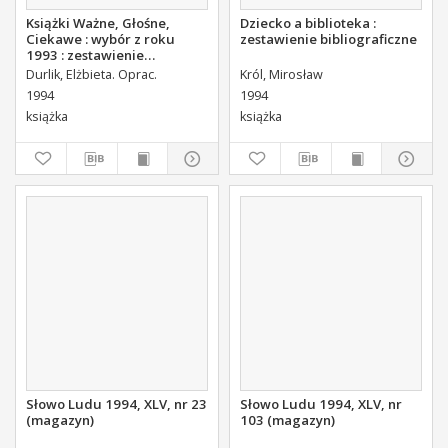
Książki Ważne, Głośne,
Dziecko a biblioteka :
Ciekawe : wybór z roku
zestawienie bibliograficzne
1993 : zestawienie
bibliograficzne
Durlik, Elżbieta. Oprac.
Król, Mirosław
1994
1994
książka
książka
Słowo Ludu 1994, XLV, nr 23
Słowo Ludu 1994, XLV, nr
(magazyn)
103 (magazyn)