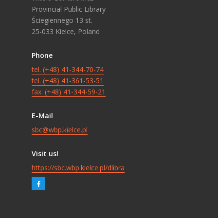
Provincial Public Library
Ściegiennego 13 st.
25-033 Kielce, Poland
Phone
tel. (+48) 41-344-70-74
tel. (+48) 41-361-53-51
fax. (+48) 41-344-59-21
E-Mail
sbc@wbp.kielce.pl
Visit us!
https://sbc.wbp.kielce.pl/dlibra