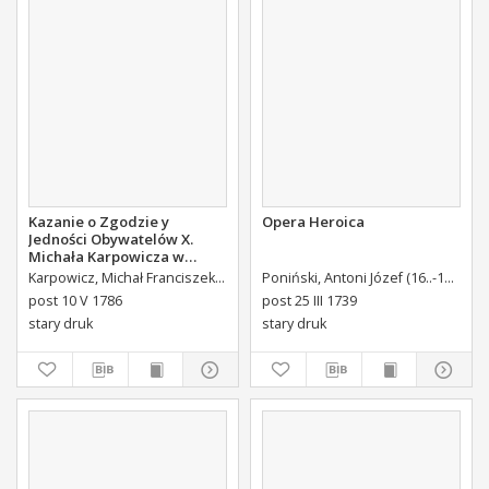
Kazanie o Zgodzie y
Opera Heroica
Jedności Obywatelów X.
Michała Karpowicza w
Uroczystosc Imienin [...]
Karpowicz, Michał Franciszek (1744-1803)
Poniński, Antoni Józef (16..-1742).
K
Stanisława Augusta Krola
post 10 V 1786
post 25 III 1739
Miane [...].
stary druk
stary druk