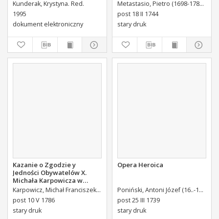
Eccellentissimi Comitis De
Kunderak, Krystyna. Red.
Metastasio, Pietro (1698-1782)
Port
Brühl Liberi Baronis de
1995
post 18 II 1744
Forste & de Pfoerthen [...]
dokument elektroniczny
stary druk
Kazanie o Zgodzie y
Opera Heroica
Jedności Obywatelów X.
Michała Karpowicza w
Uroczystosc Imienin [...]
Karpowicz, Michał Franciszek (1744-1803)
Poniński, Antoni Józef (16..-1742).
K
Stanisława Augusta Krola
post 10 V 1786
post 25 III 1739
Miane [...].
stary druk
stary druk