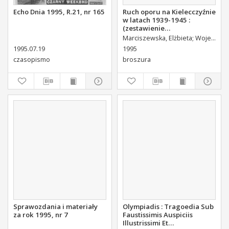
Echo Dnia 1995, R.21, nr 165
Ruch oporu na Kielecczyźnie
w latach 1939-1945 :
(zestawienie
bibliograficzne)
Marciszewska, Elżbieta
Wojewódzka Biblioteka Publiczna w Kielcach. Dział Informacyjno-Bibliograficzny.
1995.07.19
1995
czasopismo
broszura
Sprawozdania i materiały
Olympiadis : Tragoedia Sub
za rok 1995, nr 7
Faustissimis Auspiciis
Illustrissimi Et