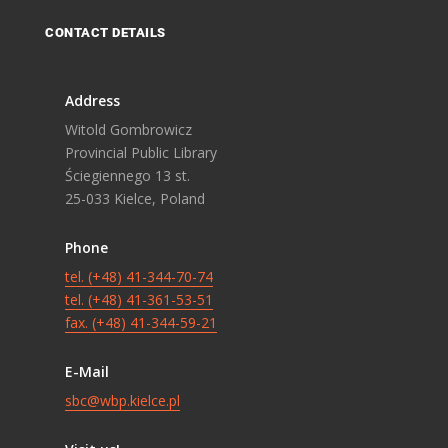
CONTACT DETAILS
Address
Witold Gombrowicz
Provincial Public Library
Ściegiennego 13 st.
25-033 Kielce, Poland
Phone
tel. (+48) 41-344-70-74
tel. (+48) 41-361-53-51
fax. (+48) 41-344-59-21
E-Mail
sbc@wbp.kielce.pl