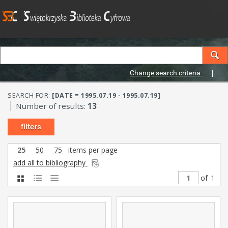
Change search criteria
SEARCH FOR:
[DATE = 1995.07.19 - 1995.07.19]
Number of results:
13
filters
25
50
75
items per page
add all to bibliography
of
1