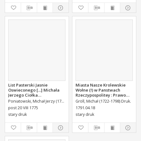
List Pasterski Jasnie
Miasta Nasze Krolewskie
Oswieconego [...] Michała
Wołne (!) w Panstwach
Jerzego Ciołka
Rzeczypospolitey : Prawo
Poniatowskiego Biskupa
uchwalone Dnia 18.
Poniatowski, Michał Jerzy (1736-1794)
Gröll, Michał (1722-1798) Druk.
Płockiego Xiązęcia
kwietnia 1791.
post 20 VIII 1775
1791.04.18
Pułtuskiego [...] Do Oboyga
stary druk
stary druk
Stanu Tak Duchownego,
Jako i Swieckiego Diecezyi
Swoiey Roku Panskiego
1775 [...] Wydany.