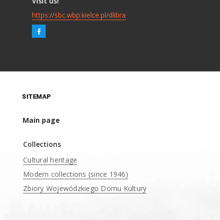
Visit us!
https://sbc.wbp.kielce.pl/dlibra
SITEMAP
Main page
Collections
Cultural heritage
Modern collections (since 1946)
Zbiory Wojewódzkiego Domu Kultury
____