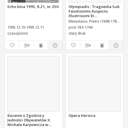
Echo Dnia 1995, R.21, nr 250
Olympiadis : Tragoedia Sub
Faustissimis Auspiciis
Illustrissimi Et
Eccellentissimi Comitis De
Metastasio, Pietro (1698-1782)
Port
Brühl Liberi Baronis de
1995.12.10-1995.12.11
post 18 II 1744
Forste & de Pfoerthen [...]
czasopismo
stary druk
Kazanie o Zgodzie y
Opera Heroica
Jedności Obywatelów X.
Michała Karpowicza w