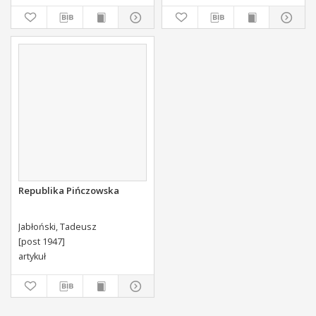
Jako i Swieckiego Diecezyi
Swoiey Roku Panskiego
1775 [...] Wydany.
Republika Pińczowska
Jabłoński, Tadeusz
[post 1947]
artykuł