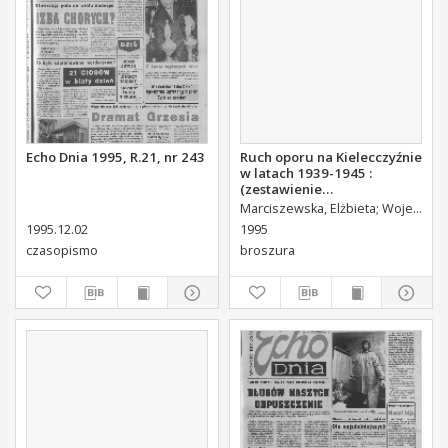
Echo Dnia 1995, R.21, nr 243
Ruch oporu na Kielecczyźnie
w latach 1939-1945 :
(zestawienie
bibliograficzne)
Marciszewska, Elżbieta
Wojewódzka Biblioteka Publiczna w Kielcach. Dział Informacyjno-Bibliograficzny.
1995.12.02
1995
czasopismo
broszura