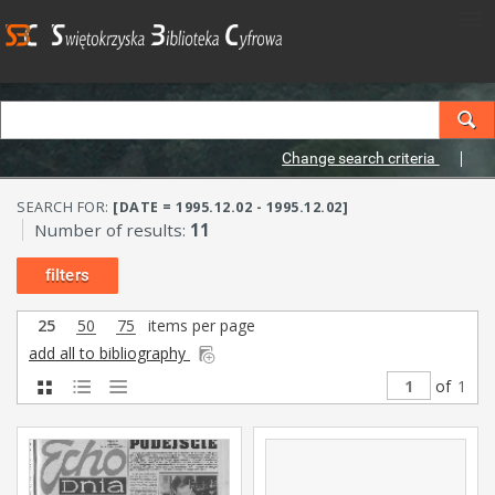
Change search criteria
SEARCH FOR:
[DATE = 1995.12.02 - 1995.12.02]
Number of results:
11
filters
25
50
75
items per page
add all to bibliography
of
1