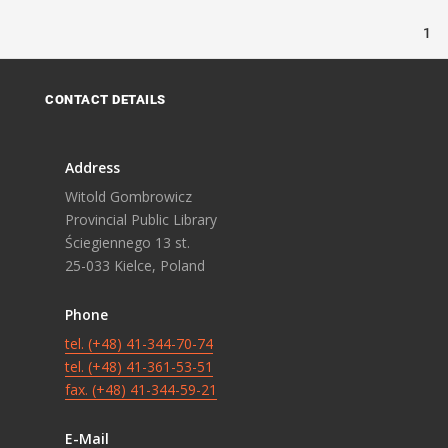
1
CONTACT DETAILS
Address
Witold Gombrowicz
Provincial Public Library
Ściegiennego 13 st.
25-033 Kielce, Poland
Phone
tel. (+48) 41-344-70-74
tel. (+48) 41-361-53-51
fax. (+48) 41-344-59-21
E-Mail