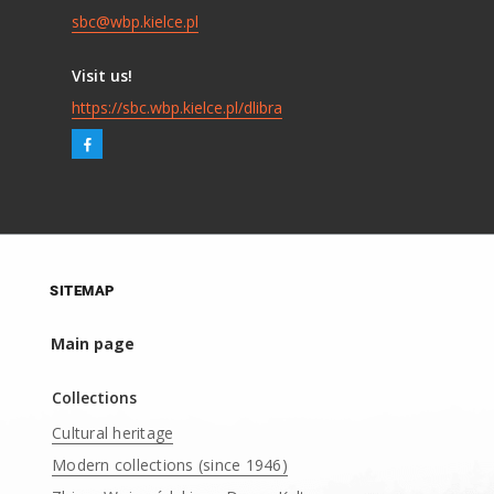
sbc@wbp.kielce.pl
Visit us!
https://sbc.wbp.kielce.pl/dlibra
SITEMAP
Main page
Collections
Cultural heritage
Modern collections (since 1946)