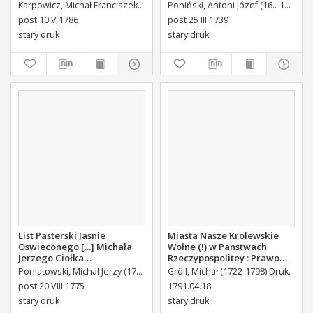
Uroczystosc Imienin [...]
Karpowicz, Michał Franciszek (1744-1803)
Poniński, Antoni Józef (16..-1742).
K
Stanisława Augusta Krola
post 10 V 1786
post 25 III 1739
Miane [...].
stary druk
stary druk
List Pasterski Jasnie
Miasta Nasze Krolewskie
Oswieconego [...] Michała
Wołne (!) w Panstwach
Jerzego Ciołka
Rzeczypospolitey : Prawo
Poniatowskiego Biskupa
uchwalone Dnia 18.
Poniatowski, Michał Jerzy (1736-1794)
Gröll, Michał (1722-1798) Druk.
Płockiego Xiązęcia
kwietnia 1791.
post 20 VIII 1775
1791.04.18
Pułtuskiego [...] Do Oboyga
stary druk
stary druk
Stanu Tak Duchownego,