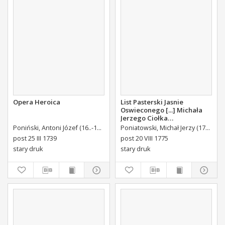
Opera Heroica
List Pasterski Jasnie
Oswieconego [...] Michała
Jerzego Ciołka
Poniatowskiego Biskupa
Poniński, Antoni Józef (16..-1742).
Królikiewicz, Jan Maksymilian. Wyd.
Poniatowski, Michał Jerzy (1736-1794)
Au
Płockiego Xiązęcia
post 25 III 1739
post 20 VIII 1775
Pułtuskiego [...] Do Oboyga
stary druk
stary druk
Stanu Tak Duchownego,
Jako i Swieckiego Diecezyi
Swoiey Roku Panskiego
1775 [...] Wydany.