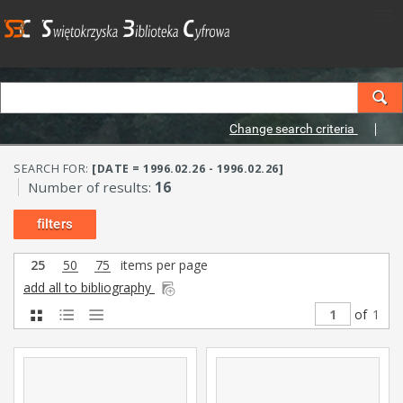
Change search criteria
SEARCH FOR:
[DATE = 1996.02.26 - 1996.02.26]
Number of results:
16
filters
25
50
75
items per page
add all to bibliography
of
1