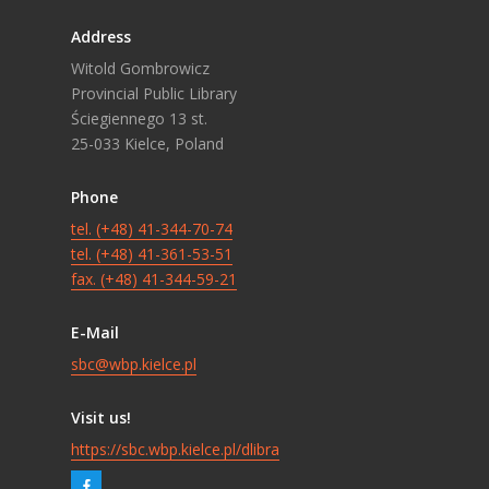
Address
Witold Gombrowicz
Provincial Public Library
Ściegiennego 13 st.
25-033 Kielce, Poland
Phone
tel. (+48) 41-344-70-74
tel. (+48) 41-361-53-51
fax. (+48) 41-344-59-21
E-Mail
sbc@wbp.kielce.pl
Visit us!
https://sbc.wbp.kielce.pl/dlibra