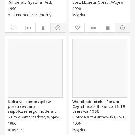
Kunderak, Krystyna. Red.
Stec, Elżbieta. Oprac.
Wojewódzka Biblioteka Publiczna w Kielcach. Dział Informacyjno-Bibliograficzny.
1996
1996
dokument elektroniczny
książka
Kultura i samorząd : w
Wokół biblioteki : Forum
poszukiwaniu
Czytelnicze III, Kielce 16-19
współczesnego modelu :
czerwca 1996
materiały z konferencji
Sejmik Samorządowy Województwa Kieleckiego
Wojewódzka Bibliotek
Piotrkiewicz-Karmowska, Ewa.
Pols
zorganizowanej z okazji 50-
1996
1996
lecia Biblioteki Publicznej w
broszura
książka
Busku w dniu 11.X.1995