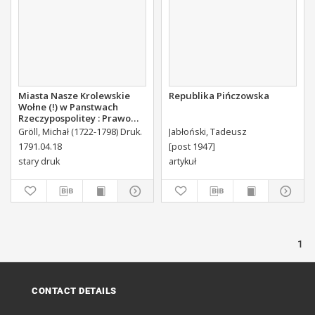
Miasta Nasze Krolewskie
Republika Pińczowska
Wołne (!) w Panstwach
Rzeczypospolitey : Prawo
uchwalone Dnia 18.
Gröll, Michał (1722-1798) Druk.
Jabłoński, Tadeusz
kwietnia 1791.
1791.04.18
[post 1947]
stary druk
artykuł
1
CONTACT DETAILS