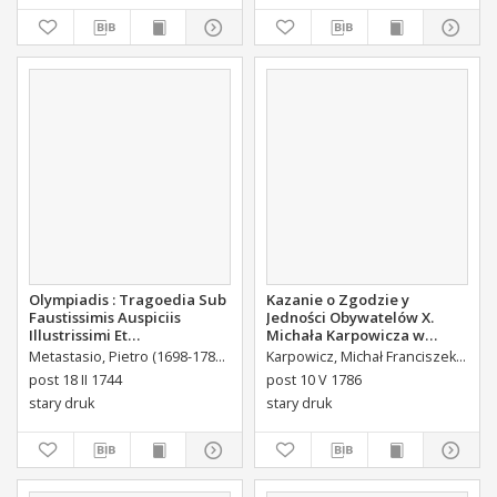
roku
Olympiadis : Tragoedia Sub
Kazanie o Zgodzie y
Faustissimis Auspiciis
Jedności Obywatelów X.
Illustrissimi Et
Michała Karpowicza w
Eccellentissimi Comitis De
Uroczystosc Imienin [...]
Metastasio, Pietro (1698-1782)
Portalupi, Antoni Maria (1713-1791) Tł.
Karpowicz, Michał Franciszek (1744-1803)
B
Brühl Liberi Baronis de
Stanisława Augusta Krola
post 18 II 1744
post 10 V 1786
Forste & de Pfoerthen [...]
Miane [...].
stary druk
stary druk