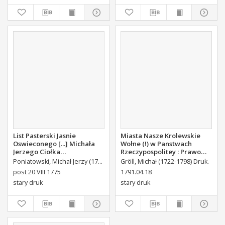
List Pasterski Jasnie
Miasta Nasze Krolewskie
Oswieconego [...] Michała
Wołne (!) w Panstwach
Jerzego Ciołka
Rzeczypospolitey : Prawo
Poniatowskiego Biskupa
uchwalone Dnia 18.
Poniatowski, Michał Jerzy (1736-1794)
Gröll, Michał (1722-1798) Druk.
Płockiego Xiązęcia
kwietnia 1791.
post 20 VIII 1775
1791.04.18
Pułtuskiego [...] Do Oboyga
stary druk
stary druk
Stanu Tak Duchownego,
Jako i Swieckiego Diecezyi
Swoiey Roku Panskiego
1775 [...] Wydany.