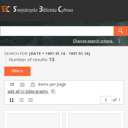
Change search criteria
SEARCH FOR:
[DATE = 1997.01.16 - 1997.01.16]
Number of results:
13
filters
25
50
75
items per page
add all to bibliography
of
1