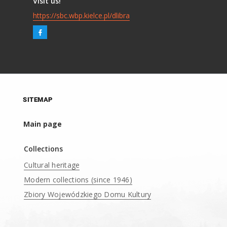
Visit us!
https://sbc.wbp.kielce.pl/dlibra
SITEMAP
Main page
Collections
Cultural heritage
Modern collections (since 1946)
Zbiory Wojewódzkiego Domu Kultury
____