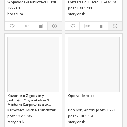
Kielcach
Eccellentissimi Comitis De
Wojewódzka Biblioteka Publiczna (Kielce). Dział Informacyjno-Bibliograficzny.
Metastasio, Pietro (1698-1782)
Port
Brühl Liberi Baronis de
1997.01
post 18 II 1744
Forste & de Pfoerthen [...]
broszura
stary druk
Kazanie o Zgodzie y
Opera Heroica
Jedności Obywatelów X.
Michała Karpowicza w
Uroczystosc Imienin [...]
Karpowicz, Michał Franciszek (1744-1803)
Poniński, Antoni Józef (16..-1742).
K
Stanisława Augusta Krola
post 10 V 1786
post 25 III 1739
Miane [...].
stary druk
stary druk