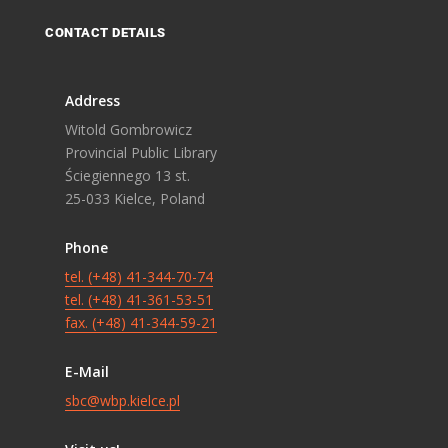
CONTACT DETAILS
Address
Witold Gombrowicz
Provincial Public Library
Ściegiennego 13 st.
25-033 Kielce, Poland
Phone
tel. (+48) 41-344-70-74
tel. (+48) 41-361-53-51
fax. (+48) 41-344-59-21
E-Mail
sbc@wbp.kielce.pl