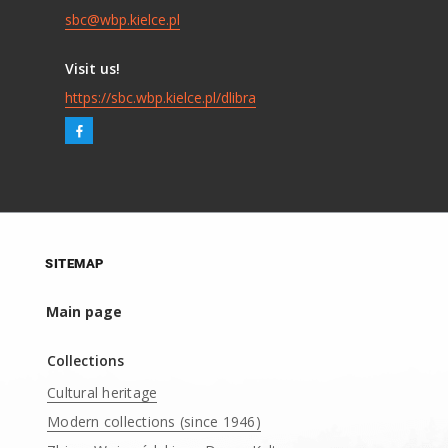
sbc@wbp.kielce.pl
Visit us!
https://sbc.wbp.kielce.pl/dlibra
SITEMAP
Main page
Collections
Cultural heritage
Modern collections (since 1946)