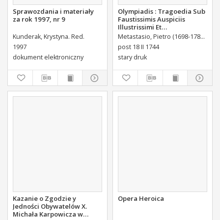
Sprawozdania i materiały
Olympiadis : Tragoedia Sub
za rok 1997, nr 9
Faustissimis Auspiciis
Illustrissimi Et
Eccellentissimi Comitis De
Kunderak, Krystyna. Red.
Metastasio, Pietro (1698-1782)
Port
Brühl Liberi Baronis de
1997
post 18 II 1744
Forste & de Pfoerthen [...]
dokument elektroniczny
stary druk
Kazanie o Zgodzie y
Opera Heroica
Jedności Obywatelów X.
Michała Karpowicza w