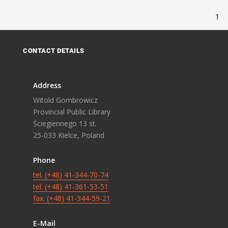
1
CONTACT DETAILS
Address
Witold Gombrowicz
Provincial Public Library
Ściegiennego 13 st.
25-033 Kielce, Poland
Phone
tel. (+48) 41-344-70-74
tel. (+48) 41-361-53-51
fax. (+48) 41-344-59-21
E-Mail