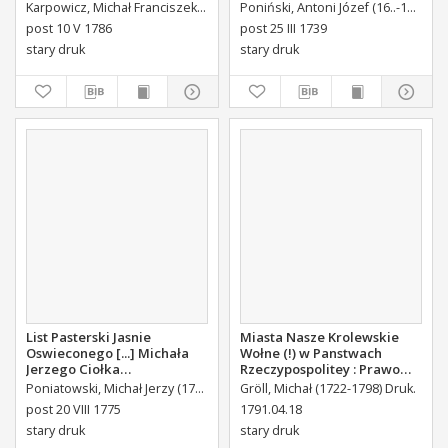
Uroczystosc Imienin [...]
Karpowicz, Michał Franciszek (1744-1803)
Poniński, Antoni Józef (16..-1742).
K
Stanisława Augusta Krola
post 10 V 1786
post 25 III 1739
Miane [...].
stary druk
stary druk
List Pasterski Jasnie
Miasta Nasze Krolewskie
Oswieconego [...] Michała
Wołne (!) w Panstwach
Jerzego Ciołka
Rzeczypospolitey : Prawo
Poniatowskiego Biskupa
uchwalone Dnia 18.
Poniatowski, Michał Jerzy (1736-1794)
Gröll, Michał (1722-1798) Druk.
Płockiego Xiązęcia
kwietnia 1791.
post 20 VIII 1775
1791.04.18
Pułtuskiego [...] Do Oboyga
stary druk
stary druk
Stanu Tak Duchownego,