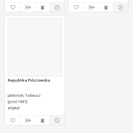
Jako i Swieckiego Diecezyi
Swoiey Roku Panskiego
1775 [...] Wydany.
Republika Pińczowska
Jabłoński, Tadeusz
[post 1947]
artykuł