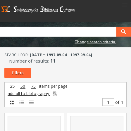
Change search criteria
SEARCH FOR:
[DATE = 1997.09.04 - 1997.09.04]
Number of results:
11
filters
25
50
75
items per page
add all to bibliography
of
1