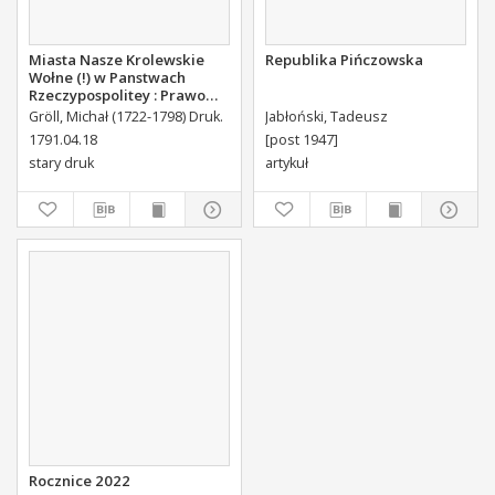
Miasta Nasze Krolewskie
Republika Pińczowska
Wołne (!) w Panstwach
Rzeczypospolitey : Prawo
uchwalone Dnia 18.
Gröll, Michał (1722-1798) Druk.
Jabłoński, Tadeusz
kwietnia 1791.
1791.04.18
[post 1947]
stary druk
artykuł
Rocznice 2022