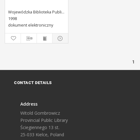
Wojewódzka Biblioteka Publiczna (Kielce). Dział Informacji i Bibliografii Regionalnej
1998
dokument elektroniczny
1
CONTACT DETAILS
Address
Witold Gombrowicz
Provincial Public Library
Ściegiennego 13 st.
25-033 Kielce, Poland