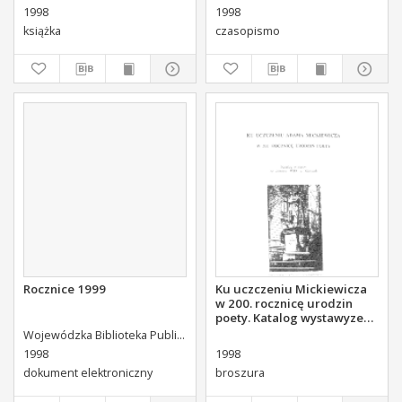
1998
1998
książka
czasopismo
Rocznice 1999
Ku uczczeniu Mickiewicza
w 200. rocznicę urodzin
poety. Katalog wystawyze
zbiorów WBP w Kielcach.
Wojewódzka Biblioteka Publiczna (Kielce). Dział Informacji i Bibliografii Regionalnej
1998
1998
dokument elektroniczny
broszura