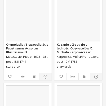
Olympiadis : Tragoedia Sub
Kazanie o Zgodzie y
Faustissimis Auspiciis
Jedności Obywatelów X.
Illustrissimi Et
Michała Karpowicza w
Eccellentissimi Comitis De
Uroczystosc Imienin [...]
Metastasio, Pietro (1698-1782)
Portalupi, Antoni Maria (1713-1791) Tł.
Karpowicz, Michał Franciszek (1744-1803)
B
Brühl Liberi Baronis de
Stanisława Augusta Krola
post 18 II 1744
post 10 V 1786
Forste & de Pfoerthen [...]
Miane [...].
stary druk
stary druk