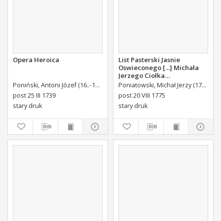
Opera Heroica
List Pasterski Jasnie
Oswieconego [...] Michała
Jerzego Ciołka
Poniatowskiego Biskupa
Poniński, Antoni Józef (16..-1742).
Królikiewicz, Jan Maksymilian. Wyd.
Poniatowski, Michał Jerzy (1736-1794)
Au
Płockiego Xiązęcia
post 25 III 1739
post 20 VIII 1775
Pułtuskiego [...] Do Oboyga
stary druk
stary druk
Stanu Tak Duchownego,
Jako i Swieckiego Diecezyi
Swoiey Roku Panskiego
1775 [...] Wydany.