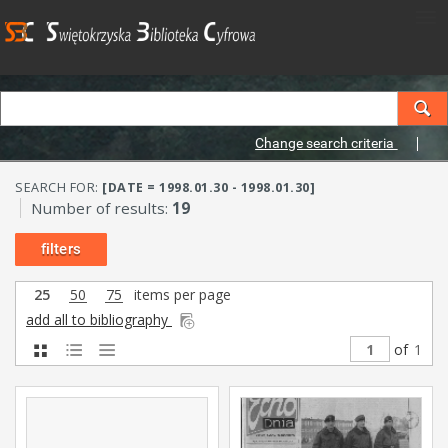
Change search criteria
SEARCH FOR:
[DATE = 1998.01.30 - 1998.01.30]
Number of results:
19
filters
25
50
75
items per page
add all to bibliography
of
1