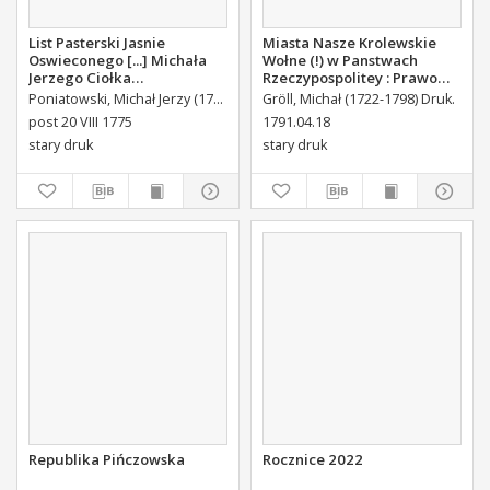
List Pasterski Jasnie
Miasta Nasze Krolewskie
Oswieconego [...] Michała
Wołne (!) w Panstwach
Jerzego Ciołka
Rzeczypospolitey : Prawo
Poniatowskiego Biskupa
uchwalone Dnia 18.
Poniatowski, Michał Jerzy (1736-1794)
Gröll, Michał (1722-1798) Druk.
Płockiego Xiązęcia
kwietnia 1791.
post 20 VIII 1775
1791.04.18
Pułtuskiego [...] Do Oboyga
stary druk
stary druk
Stanu Tak Duchownego,
Jako i Swieckiego Diecezyi
Swoiey Roku Panskiego
1775 [...] Wydany.
Republika Pińczowska
Rocznice 2022