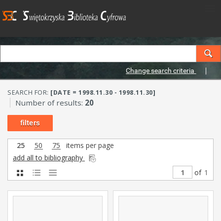
Change search criteria
SEARCH FOR:
[DATE = 1998.11.30 - 1998.11.30]
Number of results:
20
filters
25
50
75
items per page
add all to bibliography
of
1