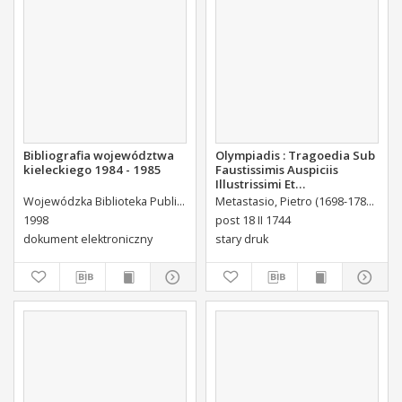
Bibliografia województwa
Olympiadis : Tragoedia Sub
kieleckiego 1984 - 1985
Faustissimis Auspiciis
Illustrissimi Et
Eccellentissimi Comitis De
Wojewódzka Biblioteka Publiczna (Kielce). Dział Informacji i Bibliografii Regionalnej
Metastasio, Pietro (1698-1782)
Port
Brühl Liberi Baronis de
1998
post 18 II 1744
Forste & de Pfoerthen [...]
dokument elektroniczny
stary druk