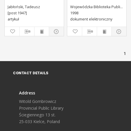
Jabłoński, Tadeusz
Wojewódzka Biblioteka Publiczna (Kielce). Dział Informacji i Bibliografii Regionalnej
[post 1947]
1998
artykuł
dokument elektroniczny
1
CONTACT DETAILS
Address
Witold Gombrowicz
Provincial Public Library
Ściegiennego 13 st.
25-033 Kielce, Poland