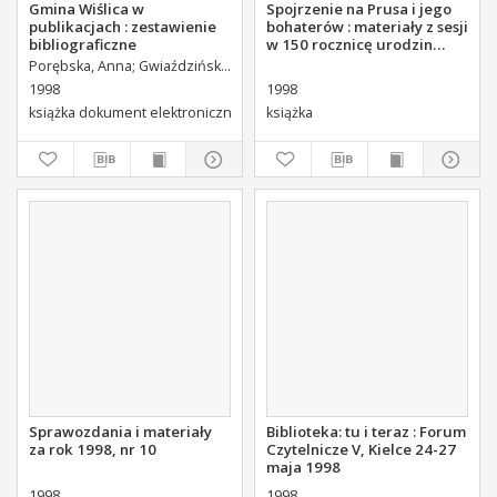
Gmina Wiślica w
Spojrzenie na Prusa i jego
publikacjach : zestawienie
bohaterów : materiały z sesji
bibliograficzne
w 150 rocznicę urodzin
Bolesława Prusa.
Porębska, Anna
Gwiaździńska, Ewa
Wojewódzka Biblioteka Publiczna (Kie
1998
1998
książka dokument elektroniczny
książka
Sprawozdania i materiały
Biblioteka: tu i teraz : Forum
za rok 1998, nr 10
Czytelnicze V, Kielce 24-27
maja 1998
1998
1998