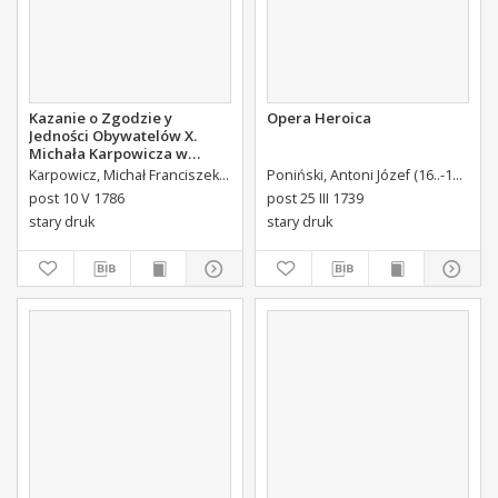
Kazanie o Zgodzie y
Opera Heroica
Jedności Obywatelów X.
Michała Karpowicza w
Uroczystosc Imienin [...]
Karpowicz, Michał Franciszek (1744-1803)
Poniński, Antoni Józef (16..-1742).
K
Stanisława Augusta Krola
post 10 V 1786
post 25 III 1739
Miane [...].
stary druk
stary druk