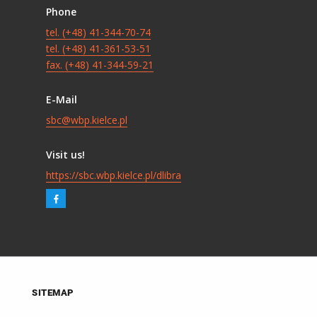
Phone
tel. (+48) 41-344-70-74
tel. (+48) 41-361-53-51
fax. (+48) 41-344-59-21
E-Mail
sbc@wbp.kielce.pl
Visit us!
https://sbc.wbp.kielce.pl/dlibra
SITEMAP