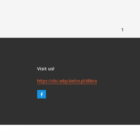
1
Visit us!
https://sbc.wbp.kielce.pl/dlibra