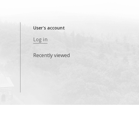
User's account
Log in
Recently viewed