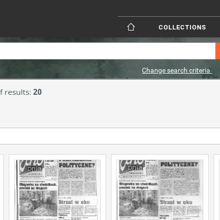
COLLECTIONS
Change search criteria
 results:
20