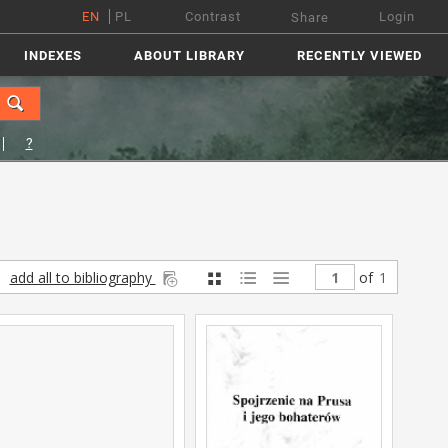
EN
PL
Contrast
Login
Share
INDEXES
ABOUT LIBRARY
RECENTLY VIEWED
?
add all to bibliography
of
1