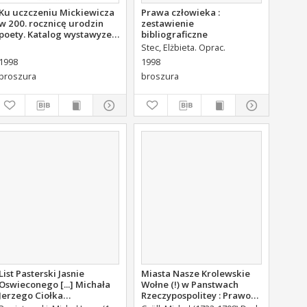
Ku uczczeniu Mickiewicza
Prawa człowieka :
w 200. rocznicę urodzin
zestawienie
poety. Katalog wystawyze
bibliograficzne
zbiorów WBP w Kielcach.
Stec, Elżbieta. Oprac.
1998
1998
broszura
broszura
List Pasterski Jasnie
Miasta Nasze Krolewskie
Oswieconego [...] Michała
Wołne (!) w Panstwach
Jerzego Ciołka
Rzeczypospolitey : Prawo
Poniatowskiego Biskupa
uchwalone Dnia 18.