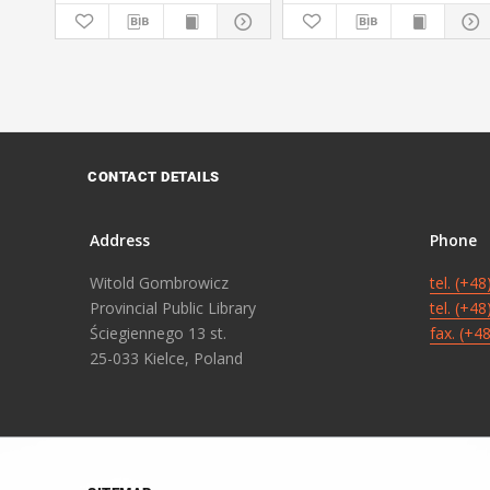
CONTACT DETAILS
Address
Phone
Witold Gombrowicz
tel. (+4
Provincial Public Library
tel. (+4
Ściegiennego 13 st.
fax. (+4
25-033 Kielce, Poland