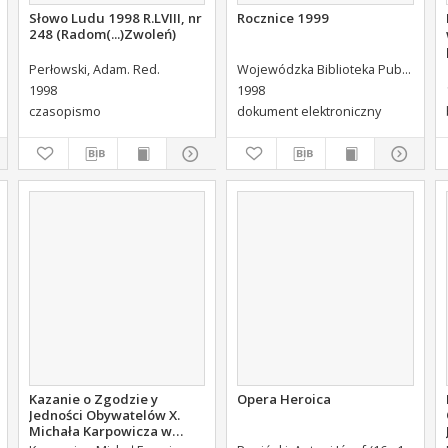
Słowo Ludu 1998 R.LVIII, nr
Rocznice 1999
248 (Radom(...)Zwoleń)
Perłowski, Adam. Red.
Wojewódzka Biblioteka Publiczna (Kielce). Dział Informacji i Bibliografii Regionalnej
1998
1998
czasopismo
dokument elektroniczny
Kazanie o Zgodzie y
Opera Heroica
Jedności Obywatelów X.
Michała Karpowicza w
Uroczystosc Imienin [...]