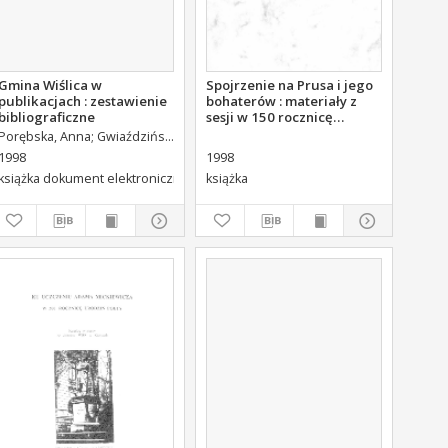
Gmina Wiślica w
Spojrzenie na Prusa i jego
publikacjach : zestawienie
bohaterów : materiały z
bibliograficzne
sesji w 150 rocznicę
urodzin Bolesława Prusa.
Porębska, Anna
Gwiaździńska, Ewa
Wojewódzka Biblioteka Publiczna (Kielce).
1998
1998
książka dokument elektroniczny
książka