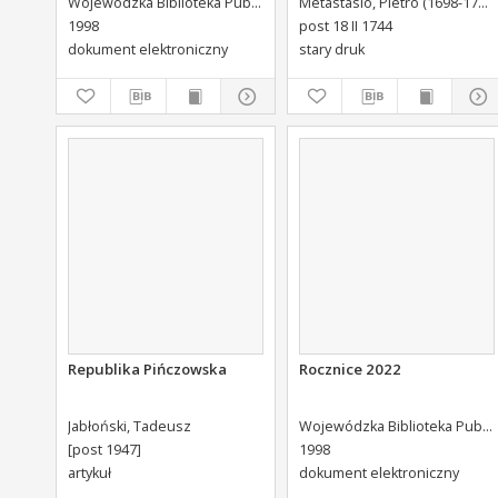
Wojewódzka Biblioteka Publiczna (Kielce). Dział Informacji i Bibliografii Regionalnej
Metastasio, Pietro (1698-1782)
Brühl Liberi Baronis de
1998
post 18 II 1744
Forste & de Pfoerthen [...]
dokument elektroniczny
stary druk
Republika Pińczowska
Rocznice 2022
Jabłoński, Tadeusz
Wojewódzka Biblioteka Publiczna (Kielce). Dział Informacji i Bibliografii Regionalnej
[post 1947]
1998
artykuł
dokument elektroniczny