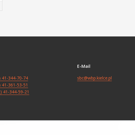
E-Mail
8) 41-344-70-74
sbc@wbp.kielce.pl
8) 41-361-53-51
8) 41-344-59-21