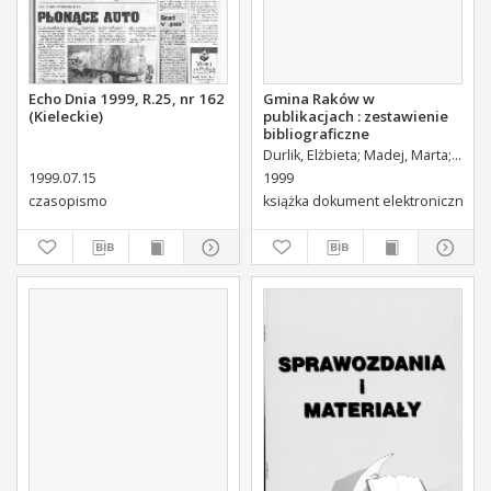
Echo Dnia 1999, R.25, nr 162
Gmina Raków w
(Kieleckie)
publikacjach : zestawienie
bibliograficzne
Durlik, Elżbieta
Madej, Marta
Wojew
1999.07.15
1999
czasopismo
książka dokument elektroniczny