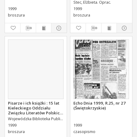
Mickiewicza
Stec, Elżbieta. Oprac.
1999
1999
broszura
broszura
Pisarze i ich książki : 15 lat
Echo Dnia 1999, R.25, nr 27
Kieleckiego Oddziału
(Świętokrzyskie)
Związku Literatów Polskich
: wystawa ze zbiorów WBP w
Wojewódzka Biblioteka Publiczna (Kielce). Dział Informacyjno-Bibliograficzny.
Kielcach
1999
1999
broszura
czasopismo