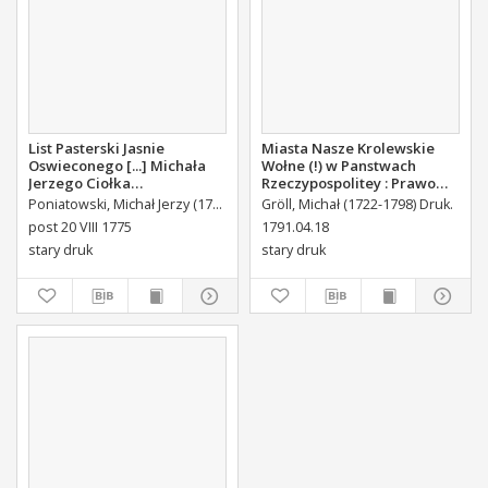
List Pasterski Jasnie
Miasta Nasze Krolewskie
Oswieconego [...] Michała
Wołne (!) w Panstwach
Jerzego Ciołka
Rzeczypospolitey : Prawo
Poniatowskiego Biskupa
uchwalone Dnia 18.
Poniatowski, Michał Jerzy (1736-1794)
Gröll, Michał (1722-1798) Druk.
Płockiego Xiązęcia
kwietnia 1791.
post 20 VIII 1775
1791.04.18
Pułtuskiego [...] Do Oboyga
stary druk
stary druk
Stanu Tak Duchownego,
Jako i Swieckiego Diecezyi
Swoiey Roku Panskiego
1775 [...] Wydany.