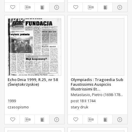
Echo Dnia 1999, R.25, nr 58
Olympiadis : Tragoedia Sub
(Świętokrzyskie)
Faustissimis Auspiciis
Illustrissimi Et
Eccellentissimi Comitis De
Metastasio, Pietro (1698-1782)
Port
Brühl Liberi Baronis de
1999
post 18 II 1744
Forste & de Pfoerthen [...]
czasopismo
stary druk