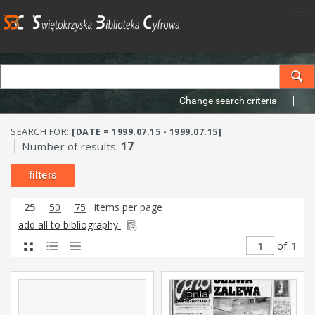
Change search criteria
SEARCH FOR:
[DATE = 1999.07.15 - 1999.07.15]
Number of results:
17
filters
25
50
75
items per page
add all to bibliography
of
1