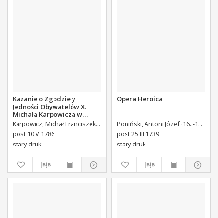
Kazanie o Zgodzie y
Opera Heroica
Jedności Obywatelów X.
Michała Karpowicza w
Uroczystosc Imienin [...]
Karpowicz, Michał Franciszek (1744-1803)
Poniński, Antoni Józef (16..-1742).
K
Stanisława Augusta Krola
post 10 V 1786
post 25 III 1739
Miane [...].
stary druk
stary druk