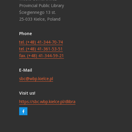
Provincial Public Library
Ściegiennego 13 st.
25-033 Kielce, Poland
Phone
tel. (+48) 41-344-70-74
tel. (+48) 41-361-53-51
fax. (+48) 41-344-59-21
E-Mail
sbc@wbp.kielce.pl
Visit us!
https://sbc.wbp.kielce.pl/dlibra