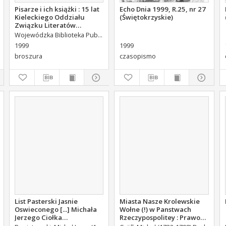
Pisarze i ich książki : 15 lat
Echo Dnia 1999, R.25, nr 27
Kieleckiego Oddziału
(Świętokrzyskie)
Związku Literatów
Polskich : wystawa ze
Wojewódzka Biblioteka Publiczna (Kielce). Dział Informacyjno-Bibliograficzny.
zbiorów WBP w Kielcach
1999
1999
broszura
czasopismo
List Pasterski Jasnie
Miasta Nasze Krolewskie
Oswieconego [...] Michała
Wołne (!) w Panstwach
Jerzego Ciołka
Rzeczypospolitey : Prawo
Poniatowskiego Biskupa
uchwalone Dnia 18.