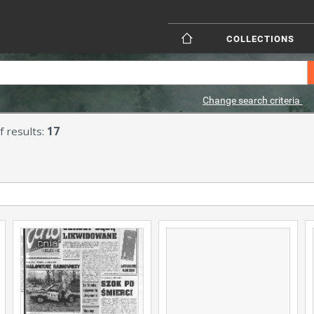
COLLECTIONS
Change search criteria
 results:
17