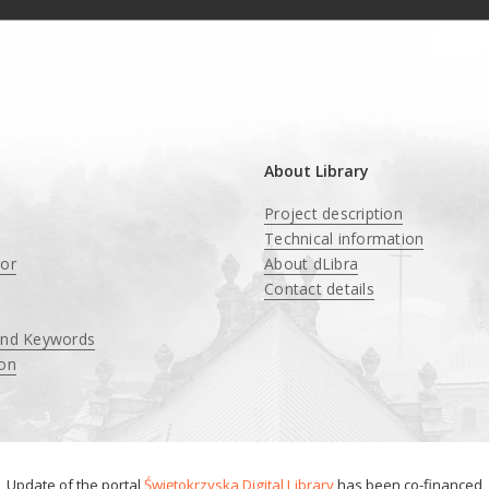
About Library
Project description
Technical information
tor
About dLibra
Contact details
and Keywords
ion
Update of the portal
Świętokrzyska Digital Library
has been co-financed