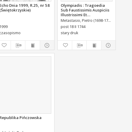
Echo Dnia 1999, R.25, nr 58
Olympiadis : Tragoedia
(Świętokrzyskie)
Sub Faustissimis Auspiciis
Illustrissimi Et
Eccellentissimi Comitis De
Metastasio, Pietro (1698-1782)
Portalupi,
Brühl Liberi Baronis de
1999
post 18 II 1744
Forste & de Pfoerthen [...]
czasopismo
stary druk
Republika Pińczowska