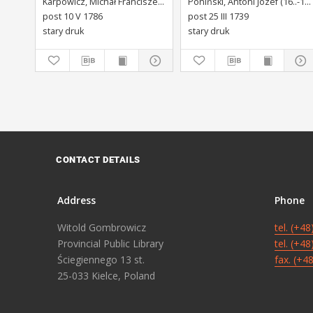
Karpowicz, Michał Franciszek (1744-1803)
Poniński, Antoni Józef (16..-1742).
Stanisława Augusta Krola
post 10 V 1786
post 25 III 1739
Miane [...].
stary druk
stary druk
CONTACT DETAILS
Address
Phone
Witold Gombrowicz
tel. (+4
Provincial Public Library
tel. (+4
Ściegiennego 13 st.
fax. (+4
25-033 Kielce, Poland