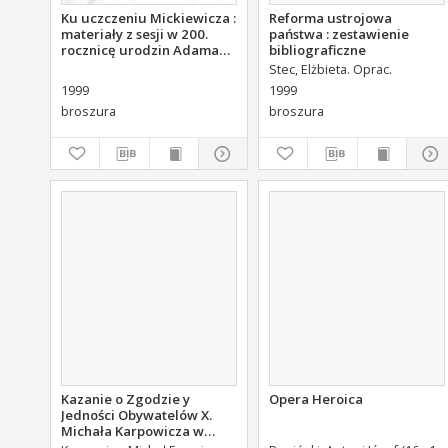
Ku uczczeniu Mickiewicza :
Reforma ustrojowa
materiały z sesji w 200.
państwa : zestawienie
rocznicę urodzin Adama
bibliograficzne
Mickiewicza
Stec, Elżbieta. Oprac.
1999
1999
broszura
broszura
Kazanie o Zgodzie y
Opera Heroica
Jedności Obywatelów X.
Michała Karpowicza w
Uroczystosc Imienin [...]