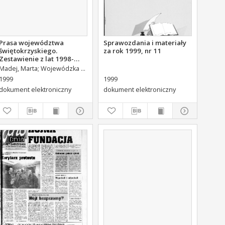
Prasa województwa
Sprawozdania i materiały
świętokrzyskiego.
za rok 1999, nr 11
Zestawienie z lat 1998-
1999
dzka Biblioteka Publiczna (Kielce). Dział Informacji i Bibliografii Regionalne
Madej, Marta
Wojewódzka Biblioteka Publiczna (Kielce). Dział Informacji i Bibliografii Regionalnej
1999
1999
dokument elektroniczny
dokument elektroniczny