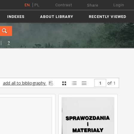
EN
PL
Contrast
Login
Share
INDEXES
ABOUT LIBRARY
RECENTLY VIEWED
?
add all to bibliography
of
1