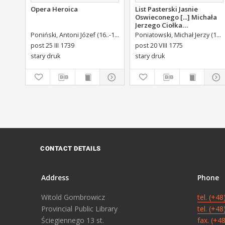
Opera Heroica
List Pasterski Jasnie
Oswieconego [...] Michała
Jerzego Ciołka
Poniatowskiego Biskupa
Poniński, Antoni Józef (16..-1742).
Królikiewicz, Jan Maksymilian. W
Poniatowski, Michał Jerzy (1736-1794)
Płockiego Xiązęcia
post 25 III 1739
post 20 VIII 1775
Pułtuskiego [...] Do Oboyga
stary druk
stary druk
Stanu Tak Duchownego,
Jako i Swieckiego Diecezyi
Swoiey Roku Panskiego
1775 [...] Wydany.
CONTACT DETAILS
Address
Phone
Witold Gombrowicz
tel. (+4
Provincial Public Library
tel. (+4
Ściegiennego 13 st.
fax. (+4