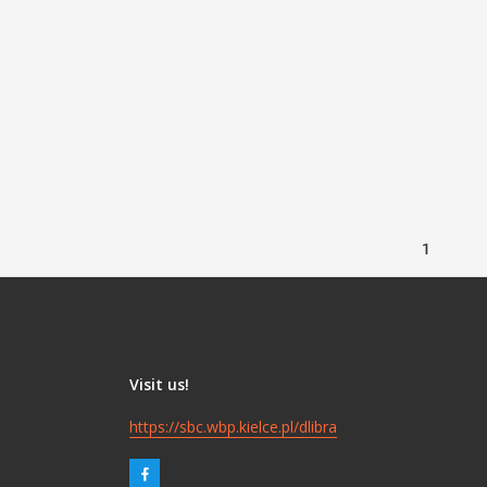
0-1773).
1
Visit us!
https://sbc.wbp.kielce.pl/dlibra