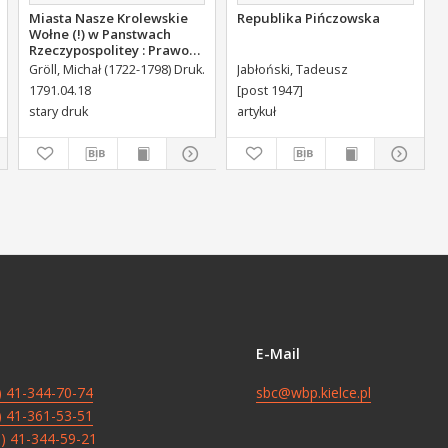
Miasta Nasze Krolewskie
Republika Pińczowska
Wołne (!) w Panstwach
Rzeczypospolitey : Prawo
uchwalone Dnia 18.
yd.
August III Sas (król Polski ; 1696-1763). Adr. ded.
Gröll, Michał (1722-1798) Druk.
Jabłoński, Tadeusz
Konarski, Stanisław (170
kwietnia 1791.
1791.04.18
[post 1947]
stary druk
artykuł
E-Mail
8) 41-344-70-74
sbc@wbp.kielce.pl
8) 41-361-53-51
8) 41-344-59-21