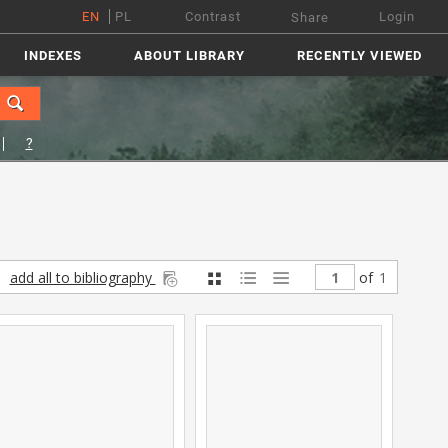
EN
PL
Contrast
Login
Share
INDEXES
ABOUT LIBRARY
RECENTLY VIEWED
?
add all to bibliography
of
1