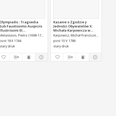
Olympiadis : Tragoedia
Kazanie o Zgodzie y
Sub Faustissimis Auspiciis
Jedności Obywatelów X.
Illustrissimi Et
Michała Karpowicza w
Eccellentissimi Comitis De
Uroczystosc Imienin [...]
Metastasio, Pietro (1698-1782)
Portalupi, Antoni Maria (1713-1791) Tł.
Karpowicz, Michał Franciszek (1744-1803)
Brühl,
Brühl Liberi Baronis de
Stanisława Augusta Krola
post 18 II 1744
post 10 V 1786
Forste & de Pfoerthen [...]
Miane [...].
stary druk
stary druk