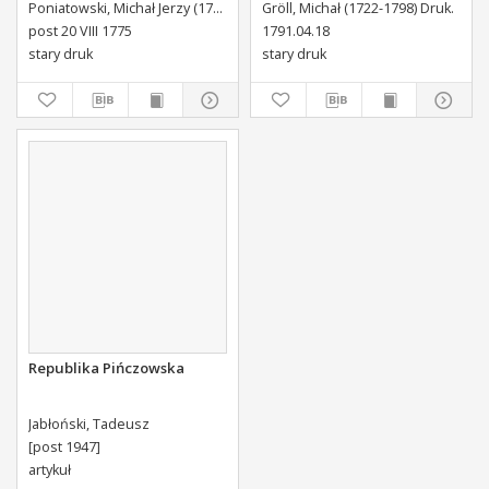
Poniatowskiego Biskupa
uchwalone Dnia 18.
Poniatowski, Michał Jerzy (1736-1794)
Gröll, Michał (1722-1798) Druk.
Płockiego Xiązęcia
kwietnia 1791.
post 20 VIII 1775
1791.04.18
Pułtuskiego [...] Do Oboyga
stary druk
stary druk
Stanu Tak Duchownego,
Jako i Swieckiego Diecezyi
Swoiey Roku Panskiego
1775 [...] Wydany.
Republika Pińczowska
Jabłoński, Tadeusz
[post 1947]
artykuł