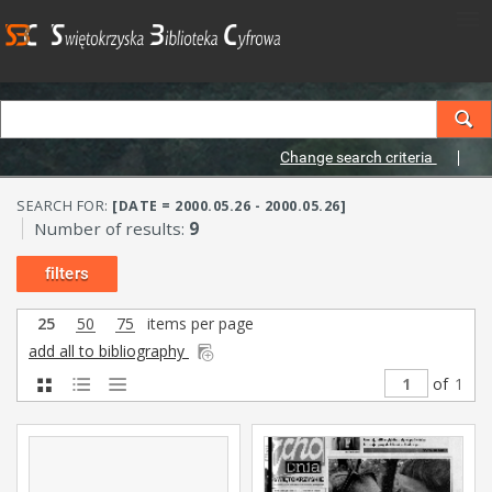
Change search criteria
SEARCH FOR:
[DATE = 2000.05.26 - 2000.05.26]
Number of results:
9
filters
25
50
75
items per page
add all to bibliography
of
1