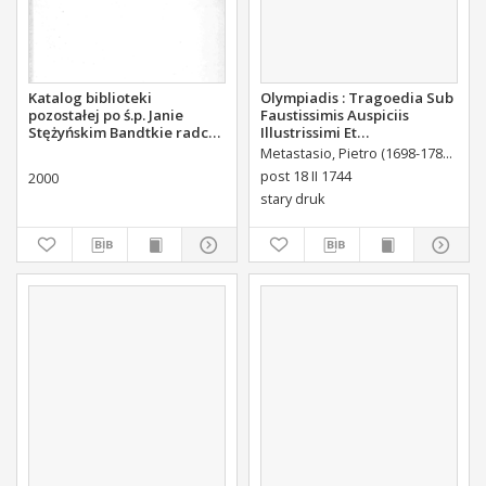
Katalog biblioteki
Olympiadis : Tragoedia Sub
pozostałej po ś.p. Janie
Faustissimis Auspiciis
Stężyńskim Bandtkie radcy
Illustrissimi Et
stanu członku Komisji
Eccellentissimi Comitis De
Metastasio, Pietro (1698-1782)
Port
Rządowej Sprawiedliwości
Brühl Liberi Baronis de
post 18 II 1744
2000
Forste & de Pfoerthen [...]
stary druk