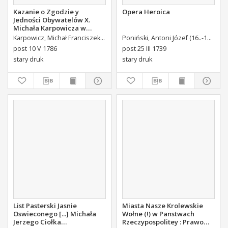
Kazanie o Zgodzie y
Opera Heroica
Jedności Obywatelów X.
Michała Karpowicza w
Uroczystosc Imienin [...]
Karpowicz, Michał Franciszek (1744-1803)
Poniński, Antoni Józef (16..-1742).
K
Stanisława Augusta Krola
post 10 V 1786
post 25 III 1739
Miane [...].
stary druk
stary druk
List Pasterski Jasnie
Miasta Nasze Krolewskie
Oswieconego [...] Michała
Wołne (!) w Panstwach
Jerzego Ciołka
Rzeczypospolitey : Prawo