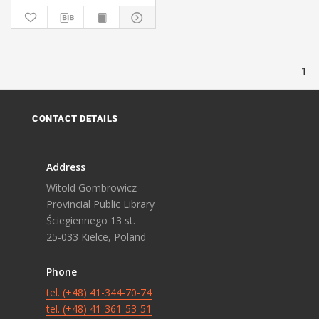
1
CONTACT DETAILS
Address
Witold Gombrowicz
Provincial Public Library
Ściegiennego 13 st.
25-033 Kielce, Poland
Phone
tel. (+48) 41-344-70-74
tel. (+48) 41-361-53-51