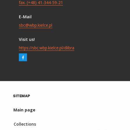
fax. (+48) 41-344-59-21
E-Mail
sbc@wbp.kielce.pl
Visit us!
https://sbc.wbp.kielce.pl/dlibra
SITEMAP
Main page
Collections