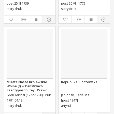
Płockiego Xiązęcia
post 25 III 1739
post 20 VIII 1775
Pułtuskiego [...] Do Oboyga
stary druk
stary druk
Stanu Tak Duchownego,
Jako i Swieckiego Diecezyi
Swoiey Roku Panskiego
1775 [...] Wydany.
Miasta Nasze Krolewskie
Republika Pińczowska
Wołne (!) w Panstwach
Rzeczypospolitey : Prawo
uchwalone Dnia 18.
Gröll, Michał (1722-1798) Druk.
Jabłoński, Tadeusz
kwietnia 1791.
1791.04.18
[post 1947]
stary druk
artykuł