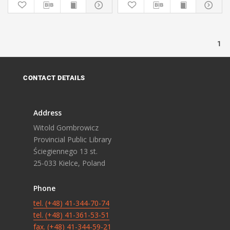
1
CONTACT DETAILS
Address
Witold Gombrowicz
Provincial Public Library
Ściegiennego 13 st.
25-033 Kielce, Poland
Phone
tel. (+48) 41-344-70-74
tel. (+48) 41-361-53-51
fax. (+48) 41-344-59-21