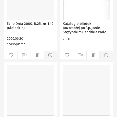
Echo Dnia 2000, R.25, nr 142
Katalog biblioteki
(Kieleckie)
pozostałej po ś.p. Janie
Stężyńskim Bandtkie radcy
stanu członku Komisji
2000.06.20
2000
Rządowej Sprawiedliwości
czasopismo