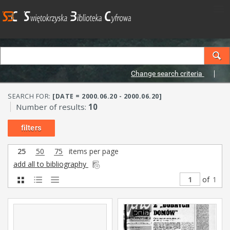
Change search criteria
SEARCH FOR:
[DATE = 2000.06.20 - 2000.06.20]
Number of results:
10
filters
25
50
75
items per page
add all to bibliography
of
1