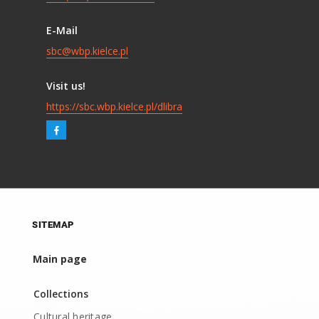
E-Mail
sbc@wbp.kielce.pl
Visit us!
https://sbc.wbp.kielce.pl/dlibra
SITEMAP
Main page
Collections
Cultural heritage