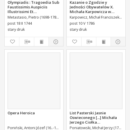
Olympiadis : Tragoedia Sub
Kazanie o Zgodzie y
Faustissimis Auspiciis
Jedności Obywatelów X.
Illustrissimi Et
Michała Karpowicza w
Eccellentissimi Comitis De
Uroczystosc Imienin [...]
Metastasio, Pietro (1698-1782)
Portalupi, Antoni Maria (1713-1791) Tł.
Karpowicz, Michał Franciszek (1744-1803)
B
Brühl Liberi Baronis de
Stanisława Augusta Krola
post 18 II 1744
post 10 V 1786
Forste & de Pfoerthen [...]
Miane [...].
stary druk
stary druk
Opera Heroica
List Pasterski Jasnie
Oswieconego [...] Michała
Jerzego Ciołka
Poniatowskiego Biskupa
Poniński, Antoni Józef (16..-1742).
Królikiewicz, Jan Maksymilian. Wyd.
Poniatowski, Michał Jerzy (1736-1794)
Au