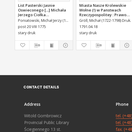
List Pasterski Jasnie
Miasta Nasze Krolewskie
Oswieconego [...] Michała
Wołne (!) w Panstwach
Jerzego Ciołka
Rzeczypospolitey : Prawo
Poniatowskiego Biskupa
uchwalone Dnia 18.
Poniatowski, Michał Jerzy (1736-1794)
Gröll, Michał (1722-1798) Druk.
Płockiego Xiązęcia
kwietnia 1791.
post 20 VIII 1775
1791.04.18
Pułtuskiego [...] Do Oboyga
stary druk
stary druk
Stanu Tak Duchownego,
Jako i Swieckiego Diecezyi
Swoiey Roku Panskiego
1775 [...] Wydany.
CONTACT DETAILS
Address
Phone
Witold Gombrowicz
tel. (+4
Provincial Public Library
tel. (+4
Ściegiennego 13 st.
fax. (+4