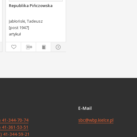
Republika Pińczowska
Jabłoński, Tadeusz
[post 1947]
artykuł
E-Mail
8) 41-344-70-74
sbc@wbp.kielce.pl
8) 41-361-53-51
8) 41-344-59-21