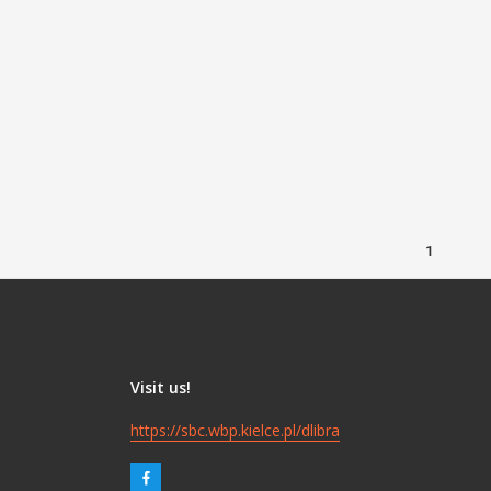
1
Visit us!
https://sbc.wbp.kielce.pl/dlibra