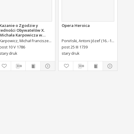
Kazanie o Zgodzie y
Opera Heroica
Jedności Obywatelów X.
Michała Karpowicza w
Uroczystosc Imienin [...]
alupi, Antoni Maria (1713-1791) Tł.
Karpowicz, Michał Franciszek (1744-1803)
Brühl, Heinrich von (1700-1763)Adr. ded.
Poniński, Antoni Józef (16..-1742).
Króliki
Stanisława Augusta Krola
post 10 V 1786
post 25 III 1739
Miane [...].
stary druk
stary druk