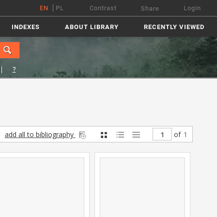
EN
PL
Contrast
Login
Share
INDEXES
ABOUT LIBRARY
RECENTLY VIEWED
?
add all to bibliography
of
1