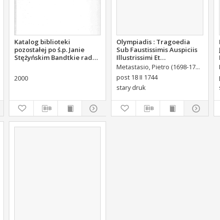
Katalog biblioteki
Olympiadis : Tragoedia
pozostałej po ś.p. Janie
Sub Faustissimis Auspiciis
Stężyńskim Bandtkie radcy
Illustrissimi Et
stanu członku Komisji
Eccellentissimi Comitis De
Metastasio, Pietro (1698-1782)
Port
Rządowej Sprawiedliwości
Brühl Liberi Baronis de
post 18 II 1744
2000
Forste & de Pfoerthen [...]
stary druk