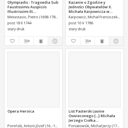
Olympiadis : Tragoedia Sub
Kazanie o Zgodzie y
Faustissimis Auspiciis
Jedności Obywatelów X.
Illustrissimi Et
Michała Karpowicza w
Eccellentissimi Comitis De
Uroczystosc Imienin [...]
Metastasio, Pietro (1698-1782)
Portalupi, Antoni Maria (1713-1791) Tł.
Karpowicz, Michał Franciszek (1744-1803)
B
Brühl Liberi Baronis de
Stanisława Augusta Krola
post 18 II 1744
post 10 V 1786
Forste & de Pfoerthen [...]
Miane [...].
stary druk
stary druk
Opera Heroica
List Pasterski Jasnie
Oswieconego [...] Michała
Jerzego Ciołka
Poniatowskiego Biskupa
Poniński, Antoni Józef (16..-1742).
Królikiewicz, Jan Maksymilian. Wyd.
Poniatowski, Michał Jerzy (1736-1794)
Au