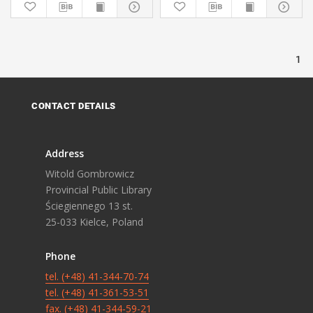
1
CONTACT DETAILS
Address
Witold Gombrowicz
Provincial Public Library
Ściegiennego 13 st.
25-033 Kielce, Poland
Phone
tel. (+48) 41-344-70-74
tel. (+48) 41-361-53-51
fax. (+48) 41-344-59-21