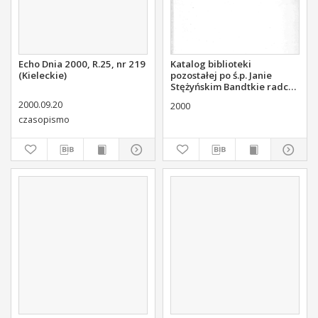
Echo Dnia 2000, R.25, nr 219
Katalog biblioteki
(Kieleckie)
pozostałej po ś.p. Janie
Stężyńskim Bandtkie radcy
stanu członku Komisji
2000.09.20
2000
Rządowej Sprawiedliwości
czasopismo