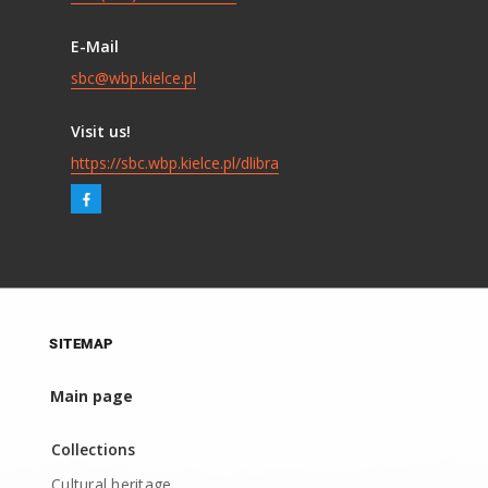
E-Mail
sbc@wbp.kielce.pl
Visit us!
https://sbc.wbp.kielce.pl/dlibra
SITEMAP
Main page
Collections
Cultural heritage