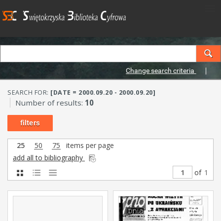
Change search criteria
SEARCH FOR:
[DATE = 2000.09.20 - 2000.09.20]
Number of results:
10
filters
25
50
75
items per page
add all to bibliography
of
1