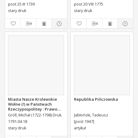
Płockiego Xiązęcia
post 25 III 1739
post 20 VIII 1775
Pułtuskiego [...] Do Oboyga
stary druk
stary druk
Stanu Tak Duchownego,
Jako i Swieckiego Diecezyi
Swoiey Roku Panskiego
1775 [...] Wydany.
Miasta Nasze Krolewskie
Republika Pińczowska
Wołne (!) w Panstwach
Rzeczypospolitey : Prawo
uchwalone Dnia 18.
Gröll, Michał (1722-1798) Druk.
Jabłoński, Tadeusz
kwietnia 1791.
1791.04.18
[post 1947]
stary druk
artykuł