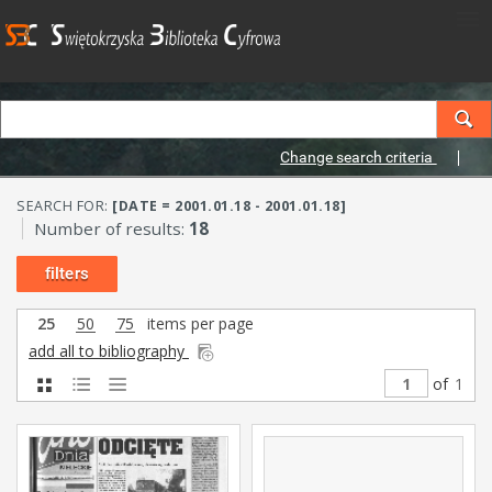
Change search criteria
SEARCH FOR:
[DATE = 2001.01.18 - 2001.01.18]
Number of results:
18
filters
25
50
75
items per page
add all to bibliography
of
1