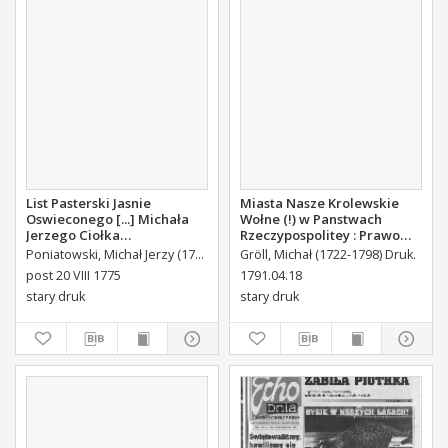
List Pasterski Jasnie
Miasta Nasze Krolewskie
Oswieconego [...] Michała
Wołne (!) w Panstwach
Jerzego Ciołka
Rzeczypospolitey : Prawo
Poniatowskiego Biskupa
uchwalone Dnia 18.
Poniatowski, Michał Jerzy (1736-1794)
Gröll, Michał (1722-1798) Druk.
Płockiego Xiązęcia
kwietnia 1791.
post 20 VIII 1775
1791.04.18
Pułtuskiego [...] Do Oboyga
stary druk
stary druk
Stanu Tak Duchownego,
Jako i Swieckiego Diecezyi
Swoiey Roku Panskiego
1775 [...] Wydany.