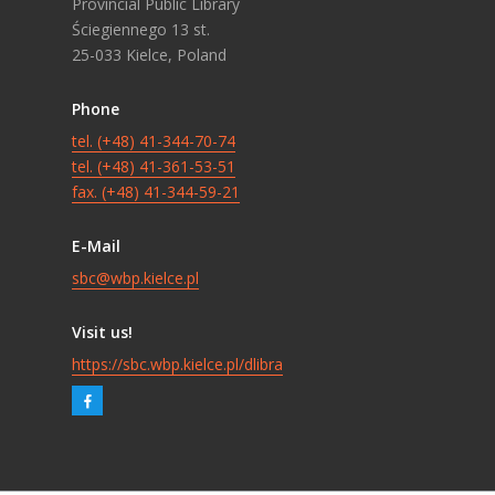
Provincial Public Library
Ściegiennego 13 st.
25-033 Kielce, Poland
Phone
tel. (+48) 41-344-70-74
tel. (+48) 41-361-53-51
fax. (+48) 41-344-59-21
E-Mail
sbc@wbp.kielce.pl
Visit us!
https://sbc.wbp.kielce.pl/dlibra