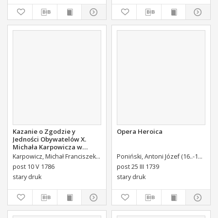
Kazanie o Zgodzie y
Opera Heroica
Jedności Obywatelów X.
Michała Karpowicza w
Uroczystosc Imienin [...]
Karpowicz, Michał Franciszek (1744-1803)
Poniński, Antoni Józef (16..-1742).
K
Stanisława Augusta Krola
post 10 V 1786
post 25 III 1739
Miane [...].
stary druk
stary druk