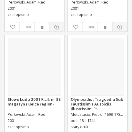
Perłowski, Adam. Red.
Perłowski, Adam. Red.
2001
2001
czasopismo
czasopismo
Słowo Ludu 2001 R.LII, nr 88
Olympiadis : Tragoedia Sub
magazyn (Kielce region)
Faustissimis Auspiciis
Illustrissimi Et
Eccellentissimi Comitis De
Perłowski, Adam. Red.
Metastasio, Pietro (1698-1782)
Port
Brühl Liberi Baronis de
2001
post 18 II 1744
Forste & de Pfoerthen [...]
czasopismo
stary druk