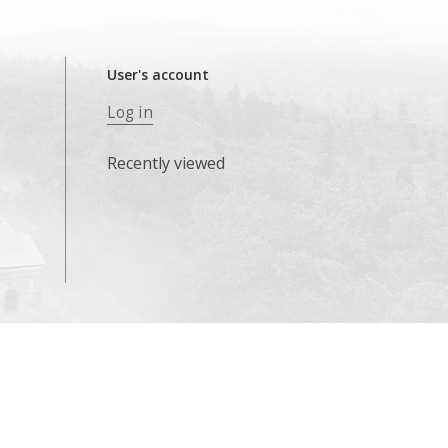
User's account
Log in
Recently viewed