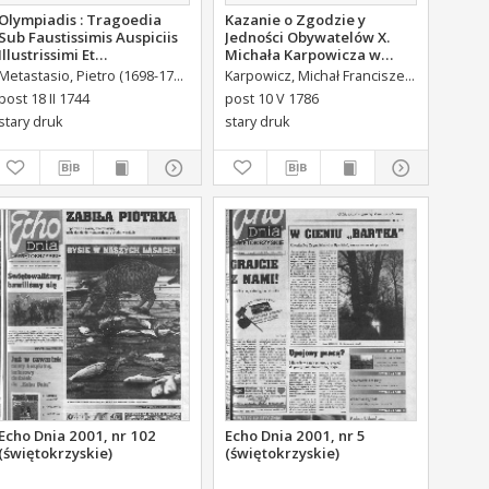
Olympiadis : Tragoedia
Kazanie o Zgodzie y
Sub Faustissimis Auspiciis
Jedności Obywatelów X.
Illustrissimi Et
Michała Karpowicza w
Eccellentissimi Comitis De
Uroczystosc Imienin [...]
Metastasio, Pietro (1698-1782)
Portalupi, Antoni Maria (1713-1791) Tł.
Karpowicz, Michał Franciszek (1744-1803)
Brühl,
Brühl Liberi Baronis de
Stanisława Augusta Krola
post 18 II 1744
post 10 V 1786
Forste & de Pfoerthen [...]
Miane [...].
stary druk
stary druk
Echo Dnia 2001, nr 102
Echo Dnia 2001, nr 5
(świętokrzyskie)
(świętokrzyskie)