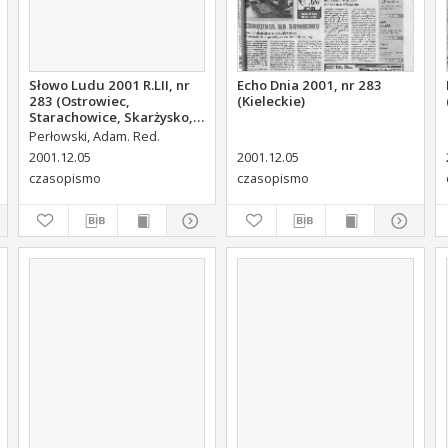
Słowo Ludu 2001 R.LII, nr
Echo Dnia 2001, nr 283
283 (Ostrowiec,
(Kieleckie)
Starachowice, Skarżysko,
Końskie)
Perłowski, Adam. Red.
2001.12.05
2001.12.05
czasopismo
czasopismo