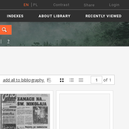
EN
PL
Contrast
Login
Share
INDEXES
ABOUT LIBRARY
RECENTLY VIEWED
?
add all to bibliography
of
1