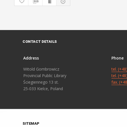
CONTACT DETAILS
Address
Phone
Witold Gombrowicz
tel. (+4
Provincial Public Library
tel. (+4
Ściegiennego 13 st.
fax. (+4
25-033 Kielce, Poland
SITEMAP