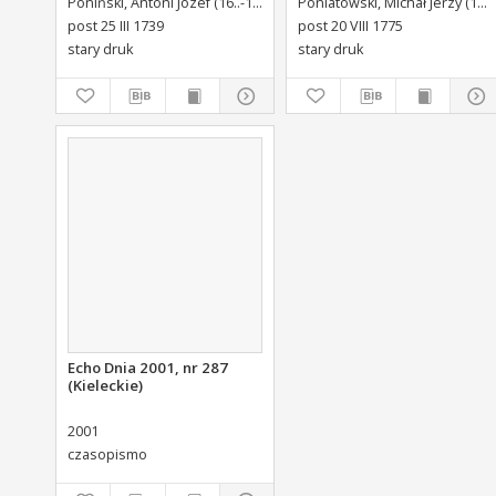
Poniński, Antoni Józef (16..-1742).
Królikiewicz, Jan Maksymilian. W
Poniatowski, Michał Jerzy (1736-1794)
Płockiego Xiązęcia
post 25 III 1739
post 20 VIII 1775
Pułtuskiego [...] Do Oboyga
stary druk
stary druk
Stanu Tak Duchownego,
Jako i Swieckiego Diecezyi
Swoiey Roku Panskiego
1775 [...] Wydany.
Echo Dnia 2001, nr 287
(Kieleckie)
2001
czasopismo