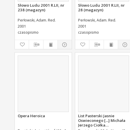
Słowo Ludu 2001 R.LII, nr
Słowo Ludu 2001 R.LII, nr
238 (magazyn)
28 (magazyn)
Perłowski, Adam. Red.
Perłowski, Adam. Red.
2001
2001
czasopismo
czasopismo
Opera Heroica
List Pasterski Jasnie
Oswieconego [...] Michała
Jerzego Ciołka
Poniatowskiego Biskupa