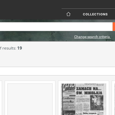
COLLECTIONS
Change search criteria
 results:
19