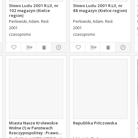
Słowo Ludu 2001 R.LII, nr
Słowo Ludu 2001 R.LII, nr
102 magazyn (Kielce
88 magazyn (Kielce region)
region)
Perłowski, Adam. Red.
Perłowski, Adam. Red.
2001
2001
czasopismo
czasopismo
Miasta Nasze Krolewskie
Republika Pińczowska
Wołne (!) w Panstwach
Rzeczypospolitey : Prawo
uchwalone Dnia 18.