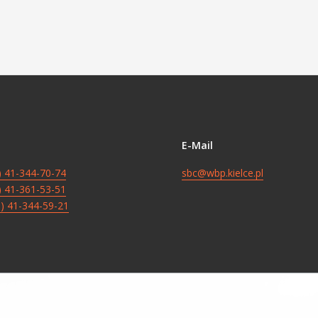
E-Mail
8) 41-344-70-74
sbc@wbp.kielce.pl
8) 41-361-53-51
8) 41-344-59-21