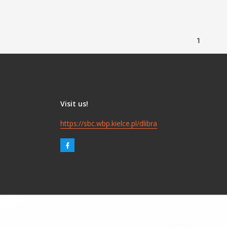
1
Visit us!
https://sbc.wbp.kielce.pl/dlibra