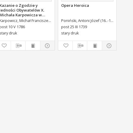
Kazanie o Zgodzie y
Opera Heroica
Jedności Obywatelów X.
Michała Karpowicza w
Uroczystosc Imienin [...]
alupi, Antoni Maria (1713-1791) Tł.
Karpowicz, Michał Franciszek (1744-1803)
Brühl, Heinrich von (1700-1763)Adr. ded.
Poniński, Antoni Józef (16..-1742).
Króliki
Stanisława Augusta Krola
post 10 V 1786
post 25 III 1739
Miane [...].
stary druk
stary druk