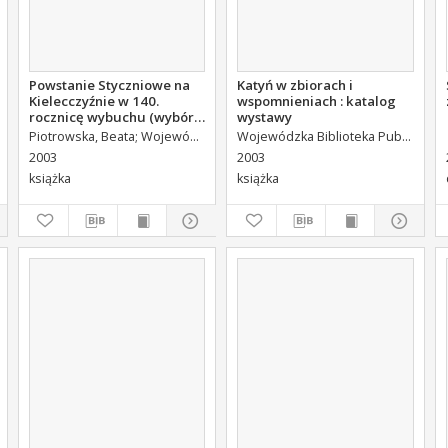
Powstanie Styczniowe na
Katyń w zbiorach i
Kielecczyźnie w 140.
wspomnieniach : katalog
rocznicę wybuchu (wybór
wystawy
ze zbiorów WBP) : katalog
Piotrowska, Beata
Wojewódzka Biblioteka Publiczna (Kielce). Dział Informacji i Bibliografii Regionalnej
Wojewódzka Biblioteka Publiczna (Kielce). Dział Informacji i Bibliografii Regionalnej
wystawy
2003
2003
książka
książka