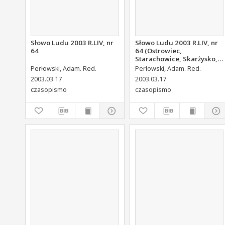
Słowo Ludu 2003 R.LIV, nr
Słowo Ludu 2003 R.LIV, nr
64
64 (Ostrowiec,
Starachowice, Skarżysko,
Końskie, Ponidzie,
Perłowski, Adam. Red.
Perłowski, Adam. Red.
Jędrzejów, Włoszczowa,
2003.03.17
2003.03.17
Sandomierz, Staszów,
czasopismo
czasopismo
Opatów)