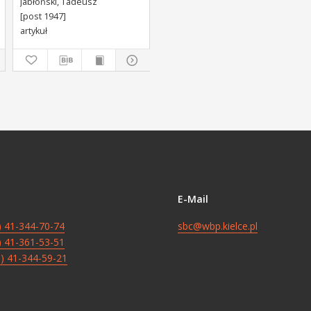
Jabłoński, Tadeusz
[post 1947]
artykuł
E-Mail
8) 41-344-70-74
sbc@wbp.kielce.pl
8) 41-361-53-51
8) 41-344-59-21