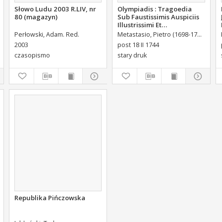
Słowo Ludu 2003 R.LIV, nr
Olympiadis : Tragoedia
80 (magazyn)
Sub Faustissimis Auspiciis
Illustrissimi Et
Eccellentissimi Comitis De
Perłowski, Adam. Red.
Metastasio, Pietro (1698-1782)
Port
Brühl Liberi Baronis de
2003
post 18 II 1744
Forste & de Pfoerthen [...]
czasopismo
stary druk
Republika Pińczowska