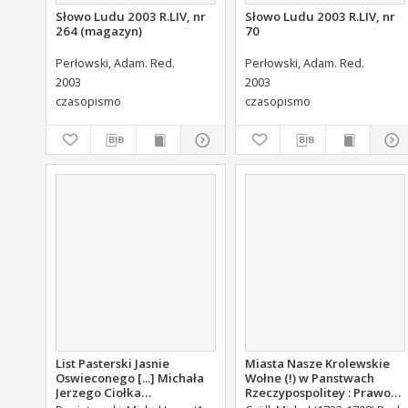
Słowo Ludu 2003 R.LIV, nr
Słowo Ludu 2003 R.LIV, nr
264 (magazyn)
70
Perłowski, Adam. Red.
Perłowski, Adam. Red.
2003
2003
czasopismo
czasopismo
List Pasterski Jasnie
Miasta Nasze Krolewskie
Oswieconego [...] Michała
Wołne (!) w Panstwach
Jerzego Ciołka
Rzeczypospolitey : Prawo
Poniatowskiego Biskupa
uchwalone Dnia 18.