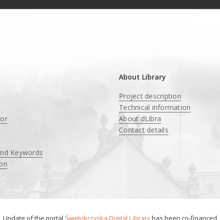
About Library
Project description
Technical information
tor
About dLibra
Contact details
and Keywords
ion
Update of the portal
Świętokrzyska Digital Library
has been co-financed