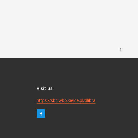
1
Visit us!
https://sbc.wbp.kielce.pl/dlibra