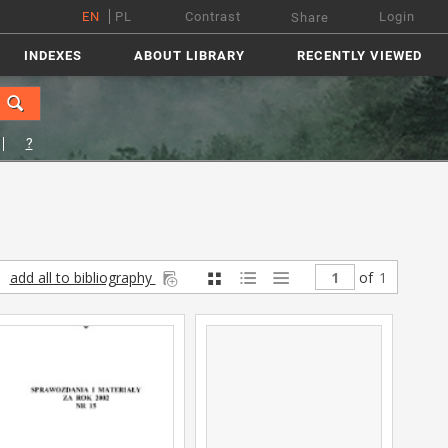
EN
PL
Contrast
Login
Share
INDEXES
ABOUT LIBRARY
RECENTLY VIEWED
?
add all to bibliography
of
1