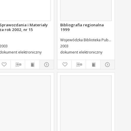
Sprawozdania i Materiały
Bibliografia regionalna
za rok 2002, nr 15
1999
Rodzina Policyjna 1939 (Kiel
Wojewódzka Biblioteka Publiczna (Kielce). Dział Informacji i Bibliografii Regionalnej
2003
2003
dokument elektroniczny
dokument elektroniczny