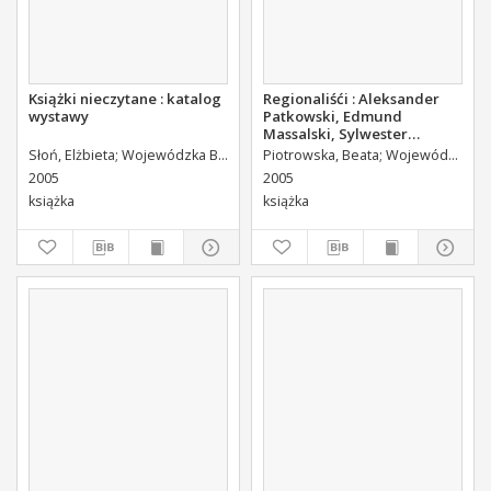
Książki nieczytane : katalog
Regionaliśći : Aleksander
wystawy
Patkowski, Edmund
Massalski, Sylwester
Kowalczewski : katalog
Słoń, Elżbieta
Wojewódzka Biblioteka Publiczna (Kielce). Dział Informacji i Bibliografii Regionalnej
Piotrowska, Beata
Wojewódzka Biblioteka Publiczna (Kielce). Dział Informacji i Bibliografii Regionalnej
wystawy
2005
2005
książka
książka