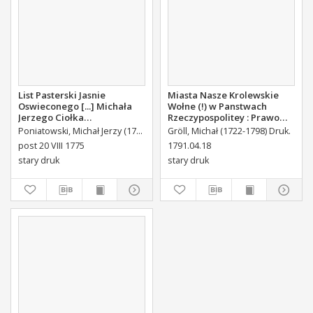
List Pasterski Jasnie
Miasta Nasze Krolewskie
Oswieconego [...] Michała
Wołne (!) w Panstwach
Jerzego Ciołka
Rzeczypospolitey : Prawo
Poniatowskiego Biskupa
uchwalone Dnia 18.
Poniatowski, Michał Jerzy (1736-1794)
Gröll, Michał (1722-1798) Druk.
Płockiego Xiązęcia
kwietnia 1791.
post 20 VIII 1775
1791.04.18
Pułtuskiego [...] Do Oboyga
stary druk
stary druk
Stanu Tak Duchownego,
Jako i Swieckiego Diecezyi
Swoiey Roku Panskiego
1775 [...] Wydany.