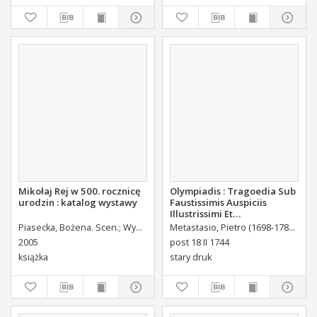
Mikołaj Rej w 500. rocznicę
Olympiadis : Tragoedia Sub
urodzin : katalog wystawy
Faustissimis Auspiciis
Illustrissimi Et
Eccellentissimi Comitis De
Piasecka, Bożena. Scen.
Wydrych-Gawrylak, Marzena. Wstęp.
Metastasio, Pietro (1698-1782)
Port
Brühl Liberi Baronis de
2005
post 18 II 1744
Forste & de Pfoerthen [...]
książka
stary druk