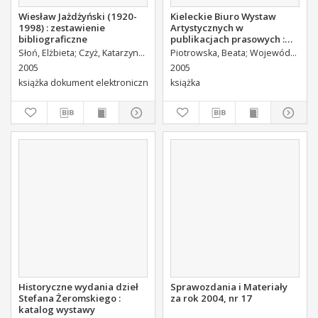
Wiesław Jażdżyński (1920-
Kieleckie Biuro Wystaw
1998) : zestawienie
Artystycznych w
bibliograficzne
publikacjach prasowych :
zestwienie bibliograficzne
Słoń, Elżbieta
Czyż, Katarzyna
Łomiński, Piotr. Adapt.
Piotrowska, Beata
Wiącek, Tadeusz
Wojewódzka Biblioteka Publiczna (Kielce). Dział Informacji i Bibliografii Regionalnej
2005
2005
książka dokument elektroniczny
książka
Historyczne wydania dzieł
Sprawozdania i Materiały
Stefana Żeromskiego :
za rok 2004, nr 17
katalog wystawy