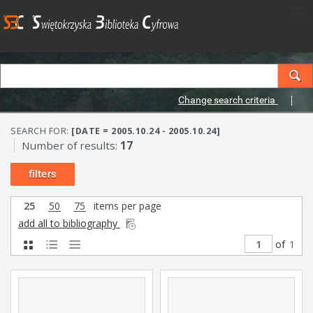
Change search criteria
SEARCH FOR:
[DATE = 2005.10.24 - 2005.10.24]
Number of results:
17
filters
25
50
75
items per page
add all to bibliography
of
1