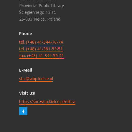
Provincial Public Library
Ściegiennego 13 st.
25-033 Kielce, Poland
Phone
tel. (+48) 41-344-70-74
tel. (+48) 41-361-53-51
fax. (+48) 41-344-59-21
E-Mail
sbc@wbp.kielce.pl
Visit us!
https://sbc.wbp.kielce.pl/dlibra