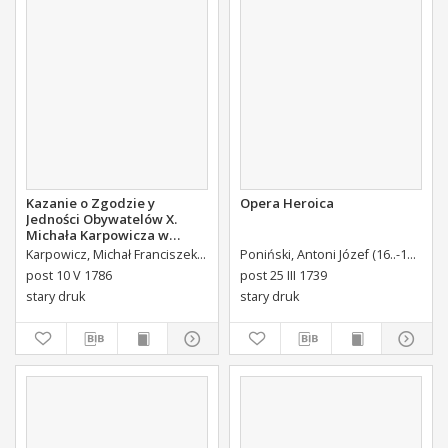
Kazanie o Zgodzie y
Opera Heroica
Jedności Obywatelów X.
Michała Karpowicza w
Uroczystosc Imienin [...]
Karpowicz, Michał Franciszek (1744-1803)
Poniński, Antoni Józef (16..-1742).
K
Stanisława Augusta Krola
post 10 V 1786
post 25 III 1739
Miane [...].
stary druk
stary druk