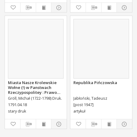
Jako i Swieckiego Diecezyi
Swoiey Roku Panskiego
1775 [...] Wydany.
Miasta Nasze Krolewskie
Republika Pińczowska
Wołne (!) w Panstwach
Rzeczypospolitey : Prawo
uchwalone Dnia 18.
Gröll, Michał (1722-1798) Druk.
Jabłoński, Tadeusz
kwietnia 1791.
1791.04.18
[post 1947]
stary druk
artykuł