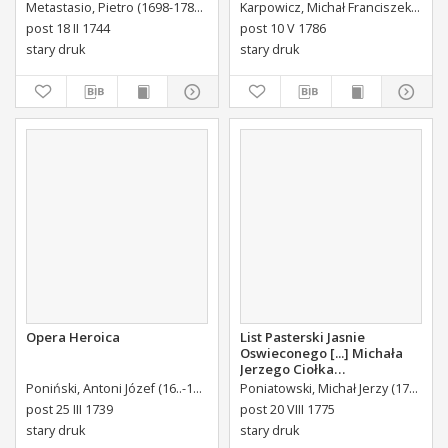
Eccellentissimi Comitis De
Uroczystosc Imienin [...]
Metastasio, Pietro (1698-1782)
Portalupi, Antoni Maria (1713-1791) Tł.
Karpowicz, Michał Franciszek (1744-1803)
B
Brühl Liberi Baronis de
Stanisława Augusta Krola
post 18 II 1744
post 10 V 1786
Forste & de Pfoerthen [...]
Miane [...].
stary druk
stary druk
Opera Heroica
List Pasterski Jasnie
Oswieconego [...] Michała
Jerzego Ciołka
Poniatowskiego Biskupa
Poniński, Antoni Józef (16..-1742).
Królikiewicz, Jan Maksymilian. Wyd.
Poniatowski, Michał Jerzy (1736-1794)
Au
Płockiego Xiązęcia
post 25 III 1739
post 20 VIII 1775
Pułtuskiego [...] Do Oboyga
stary druk
stary druk
Stanu Tak Duchownego,