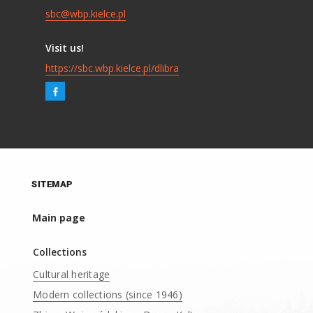
sbc@wbp.kielce.pl
Visit us!
https://sbc.wbp.kielce.pl/dlibra
SITEMAP
Main page
Collections
Cultural heritage
Modern collections (since 1946)