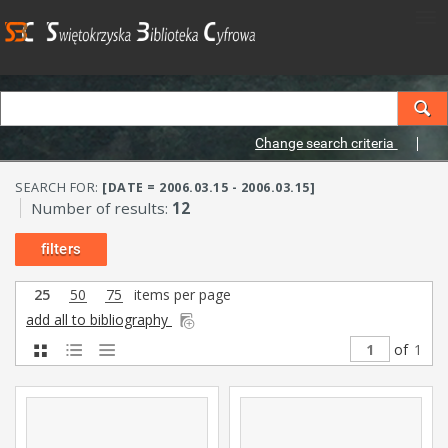
Change search criteria
SEARCH FOR:
[DATE = 2006.03.15 - 2006.03.15]
Number of results:
12
filters
25
50
75
items per page
add all to bibliography
of
1