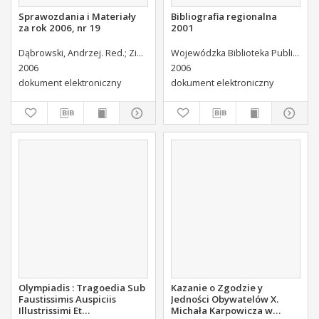
Sprawozdania i Materiały
Bibliografia regionalna
za rok 2006, nr 19
2001
Dąbrowski, Andrzej. Red.
Zielińska, Lidia. Red.
Kruszczak, Halina. Red.
Wojewódzka Biblioteka Publiczna (Kielce). Dział Informacji i Bibliografii Regionalnej
2006
2006
dokument elektroniczny
dokument elektroniczny
Olympiadis : Tragoedia Sub
Kazanie o Zgodzie y
Faustissimis Auspiciis
Jedności Obywatelów X.
Illustrissimi Et
Michała Karpowicza w