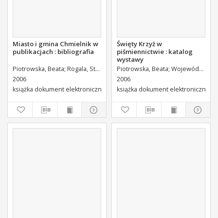
Miasto i gmina Chmielnik w
Święty Krzyż w
publikacjach : bibliografia
piśmiennictwie : katalog
wystawy
Piotrowska, Beata
Rogala, Stanisław (1948- ). Przedm.
Piotrowska, Beata
Łomiński, Piotr. 
Wojewódzka Biblioteka Publiczna (Kielce). Dział Informacji i Bibliografii Regionalnej
2006
2006
książka dokument elektroniczny
książka dokument elektroniczny