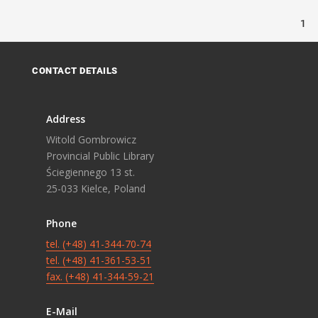
1
CONTACT DETAILS
Address
Witold Gombrowicz
Provincial Public Library
Ściegiennego 13 st.
25-033 Kielce, Poland
Phone
tel. (+48) 41-344-70-74
tel. (+48) 41-361-53-51
fax. (+48) 41-344-59-21
E-Mail