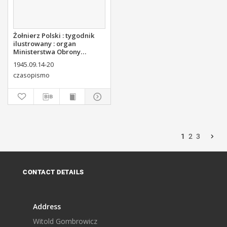
Żołnierz Polski : tygodnik
ilustrowany : organ
Ministerstwa Obrony
Narodowej, 1945, nr 3
1945.09.14-20
czasopismo
1
2
3
CONTACT DETAILS
Address
Witold Gombrowicz