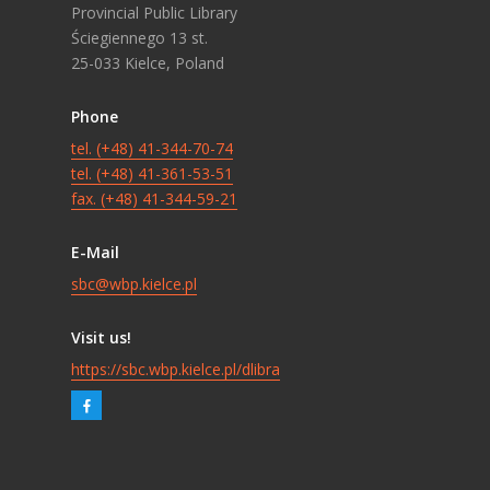
Provincial Public Library
Ściegiennego 13 st.
25-033 Kielce, Poland
Phone
tel. (+48) 41-344-70-74
tel. (+48) 41-361-53-51
fax. (+48) 41-344-59-21
E-Mail
sbc@wbp.kielce.pl
Visit us!
https://sbc.wbp.kielce.pl/dlibra