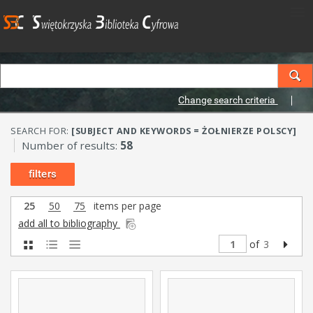
Change search criteria
SEARCH FOR:
[SUBJECT AND KEYWORDS = ŻOŁNIERZE POLSCY]
Number of results:
58
filters
25
50
75
items per page
add all to bibliography
of
3