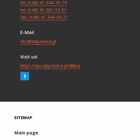
tel. (+48) 41-344-70-74
tel. (+48) 41-361-53-51
fax. (+48) 41-344-59-21
E-Mail
sbc@wbp.kielce.pl
Visit us!
https://sbc.wbp.kielce.pl/dlibra
SITEMAP
Main page