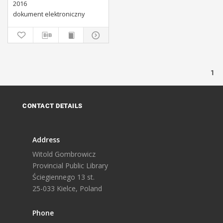
2016
dokument elektroniczny
1
CONTACT DETAILS
Address
Witold Gombrowicz
Provincial Public Library
Ściegiennego 13 st.
25-033 Kielce, Poland
Phone