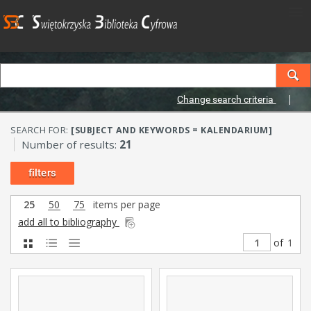
Change search criteria
SEARCH FOR:
[SUBJECT AND KEYWORDS = KALENDARIUM]
Number of results:
21
filters
25
50
75
items per page
add all to bibliography
of
1