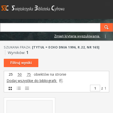
Zmień kryteria wyszukiwania
SZUKANA FRAZA:
[TYTUŁ = ECHO DNIA 1996, R.22, NR 165]
Wyników:
1
Filtruj wyniki
25
50
75
obiektów na stronie
Dodaj wszystkie do bibliografii
z
1