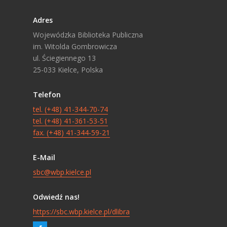
Adres
Wojewódzka Biblioteka Publiczna
im. Witolda Gombrowicza
ul. Ściegiennego 13
25-033 Kielce, Polska
Telefon
tel. (+48) 41-344-70-74
tel. (+48) 41-361-53-51
fax. (+48) 41-344-59-21
E-Mail
sbc@wbp.kielce.pl
Odwiedź nas!
https://sbc.wbp.kielce.pl/dlibra