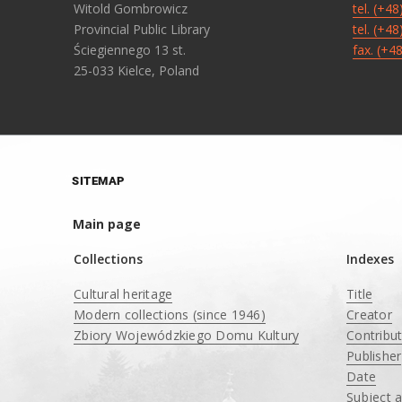
Witold Gombrowicz
tel. (+4
Provincial Public Library
tel. (+4
Ściegiennego 13 st.
fax. (+4
25-033 Kielce, Poland
SITEMAP
Main page
Collections
Indexes
Cultural heritage
Title
Modern collections (since 1946)
Creator
Zbiory Wojewódzkiego Domu Kultury
Contribu
____
Publisher
Date
Subject 