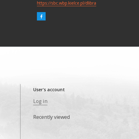
https://sbc.wbp.kielce.pl/dlibra
User's account
Log in
Recently viewed