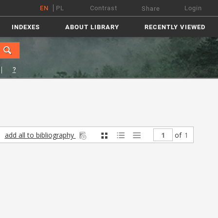
EN
PL
Contrast
Login
Share
INDEXES
ABOUT LIBRARY
RECENTLY VIEWED
?
add all to bibliography
of
1