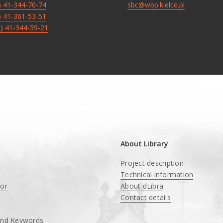
8) 41-344-70-74
sbc@wbp.kielce.pl
8) 41-361-53-51
8) 41-344-59-21
About Library
Project description
Technical information
tor
About dLibra
Contact details
and Keywords