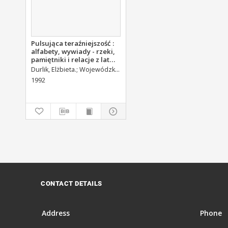
Pulsująca teraźniejszość :
alfabety, wywiady - rzeki,
pamiętniki i relacje z lat
1989-1992 w wyborze :
Durlik, Elżbieta.
Wojewódzka Biblioteka Publiczna w Kielcach. Dział Informacyjno-Bibliograficzny.
zestawienie
1992
bibliograficzne
CONTACT DETAILS
Address
Phone