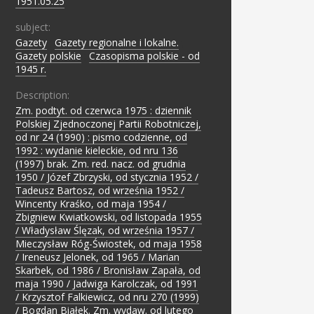
1951.05.25
subject:
Gazety
;
Gazety regionalne i lokalne.
;
Gazety polskie
;
Czasopisma polskie - od
1945 r.
Description:
Zm. podtyt. od czerwca 1975 : dziennik
Polskiej Zjednoczonej Partii Robotniczej,
od nr 24 (1990) : pismo codzienne, od
1992 : wydanie kieleckie, od nru 136
(1997) brak. Zm. red. nacz. od grudnia
1950 / Józef Zbrzyski, od stycznia 1952 /
Tadeusz Bartosz, od września 1952 /
Wincenty Kraśko, od maja 1954 /
Zbigniew Kwiatkowski, od listopada 1955
/ Władysław Ślęzak, od września 1957 /
Mieczysław Róg-Świostek, od maja 1958
/ Ireneusz Jelonek, od 1965 / Marian
Skarbek, od 1986 / Bronisław Zapała, od
maja 1990 / Jadwiga Karolczak, od 1991
/ Krzysztof Falkiewicz, od nru 270 (1999)
/ Bogdan Białek. Zm. wydaw. od lutego