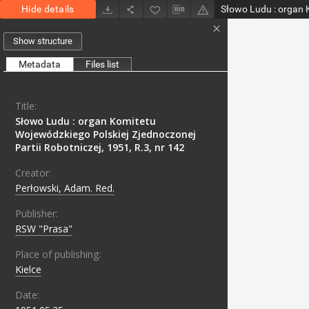
Hide details
Show structure
Metadata
Files list
Title:
Słowo Ludu : organ Komitetu
Wojewódzkiego Polskiej Zjednoczonej
Partii Robotniczej, 1951, R.3, nr 142
Creator:
Perłowski, Adam. Red.
Publisher:
RSW "Prasa"
Place of publishing:
Kielce
Date: