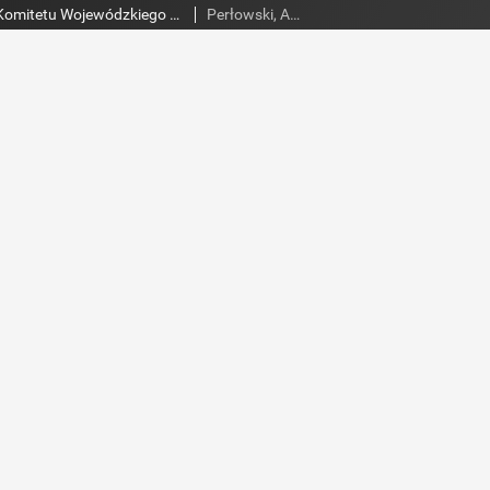
Słowo Ludu : organ Komitetu Wojewódzkiego Polskiej Zjednoczonej Partii Robotniczej, 1951, R.3, nr 142
Perłowski, Adam. Red.