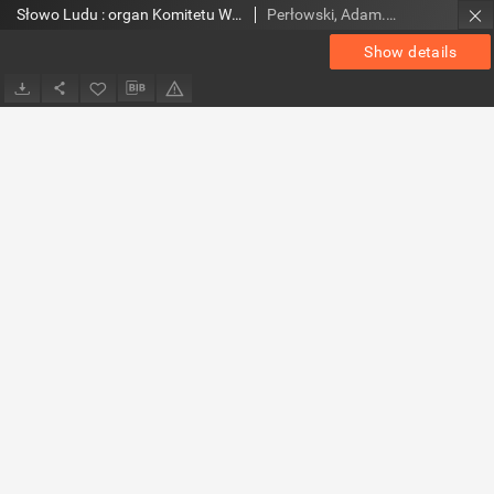
Słowo Ludu : organ Komitetu Wojewódzkiego Polskiej Zjednoczonej Partii Robotniczej, 1952, R.4, nr 4
Perłowski, Adam. Red.
Show details