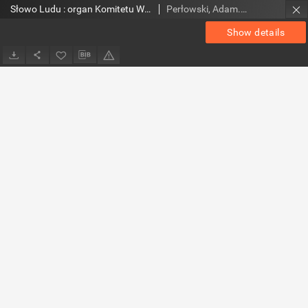
Słowo Ludu : organ Komitetu Wojewódzkiego Polskiej Zjednoczonej Partii Robotniczej, 1952, R.4, nr 15
Perłowski, Adam. Red.
Show details