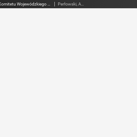
Słowo Ludu : organ Komitetu Wojewódzkiego Polskiej Zjednoczonej Partii Robotniczej, 1952, R.4, nr 86
Perłowski, Adam. Red.