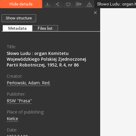
Hide details
Show structure
Metadata
Files list
Title:
Słowo Ludu : organ Komitetu
Wojewódzkiego Polskiej Zjednoczonej
Partii Robotniczej, 1952, R.4, nr 86
Creator:
Perłowski, Adam. Red.
Publisher:
RSW "Prasa"
Place of publishing:
Kielce
Date: