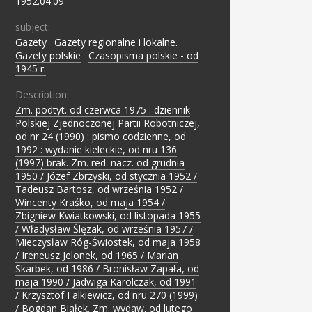
1952.04.09
subject:
Gazety
;
Gazety regionalne i lokalne.
;
Gazety polskie
;
Czasopisma polskie - od
1945 r.
Description:
Zm. podtyt. od czerwca 1975 : dziennik
Polskiej Zjednoczonej Partii Robotniczej,
od nr 24 (1990) : pismo codzienne, od
1992 : wydanie kieleckie, od nru 136
(1997) brak. Zm. red. nacz. od grudnia
1950 / Józef Zbrzyski, od stycznia 1952 /
Tadeusz Bartosz, od września 1952 /
Wincenty Kraśko, od maja 1954 /
Zbigniew Kwiatkowski, od listopada 1955
/ Władysław Ślęzak, od września 1957 /
Mieczysław Róg-Świostek, od maja 1958
/ Ireneusz Jelonek, od 1965 / Marian
Skarbek, od 1986 / Bronisław Zapała, od
maja 1990 / Jadwiga Karolczak, od 1991
/ Krzysztof Falkiewicz, od nru 270 (1999)
/ Bogdan Białek. Zm. wydaw. od lutego