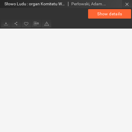
Słowo Ludu : organ Komitetu Wojewódzkiego Polskiej Zjednoczonej Partii Robotniczej, 1952, R.4, nr 87
Perłowski, Adam. Red.
Show details