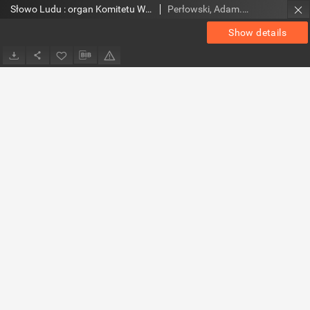
Słowo Ludu : organ Komitetu Wojewódzkiego Polskiej Zjednoczonej Partii Robotniczej, 1952, R.4, nr 139
Perłowski, Adam. Red.
Show details