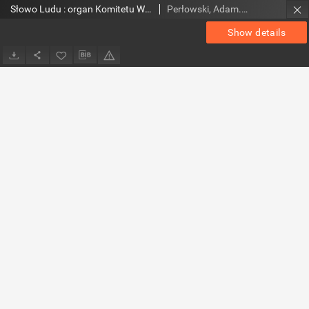
Słowo Ludu : organ Komitetu Wojewódzkiego Polskiej Zjednoczonej Partii Robotniczej, 1952, R.4, nr 141
Perłowski, Adam. Red.
Show details